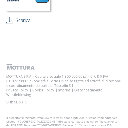
Scarica
MOTTURA S.P.A. - Capitale sociale 1.300.000,00 i.v. - C.F. & P.IVA
IT01051980017 - Società a Socio Unico soggetta ad attività di direzione
e coordinamento da parte di Tescofin Srl
Privacy Policy
Cookie Policy
Imprint
Disconoscimento
Whistleblowing
Lithos S.r.l.
Il progetto/l’intervento “Promuovere la transizione digitale del sistema imprenditoriale”
Misura – VOUCHER DIGITALIZZAZIONE PMI è stato realizzato grazie al co-finanziamento
del POR FESR Piemonte 2021-2027 ASSE RSO1.2 Azione I.1ii.2 anno di conclusione 2024