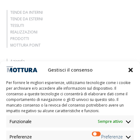
TENDE DA INTERNI
TENDE DA ESTERNI
TESSUTI
REALIZZAZIONI
PRODOTTI
MOTTURA POINT
Azienda
Lasciati ispirare
Gestisci il consenso
Contatti
Lavora con noi
Per fornire le migliori esperienze, utilizziamo tecnologie come i cookie
Area Riservata
per archiviare e/o accedere alle informazioni sul dispositivo. Il
Certificazioni
consenso a queste tecnologie ci consentirà di elaborare dati come il
comportamento di navigazione o gli ID univoci su questo sito. Il
M2Net
mancato consenso o la revoca del consenso potrebbero avere un
Child Safety
impatto negativo su alcune caratteristiche e funzioni.
Funzionale
Sempre attivo
Informativa Clienti
Informativa Fornitori
Informativa Candidati
Preferenze
Preferenze