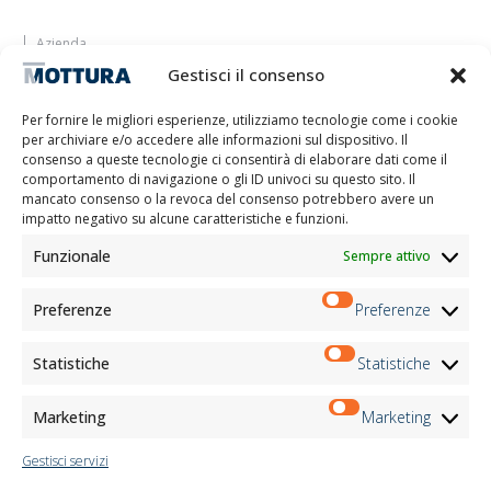
Azienda
Lasciati ispirare
Gestisci il consenso
Contatti
Lavora con noi
Per fornire le migliori esperienze, utilizziamo tecnologie come i cookie
Area Riservata
per archiviare e/o accedere alle informazioni sul dispositivo. Il
Certificazioni
consenso a queste tecnologie ci consentirà di elaborare dati come il
comportamento di navigazione o gli ID univoci su questo sito. Il
M2Net
mancato consenso o la revoca del consenso potrebbero avere un
Child Safety
impatto negativo su alcune caratteristiche e funzioni.
Funzionale
Sempre attivo
Informativa Clienti
Informativa Fornitori
Informativa Candidati
Preferenze
Preferenze
Informativa Contatti
Informativa Registrati
Statistiche
Statistiche
Informativa Newsletter
Informativa Eventi
Marketing
Marketing
Gestisci servizi
Newsletter