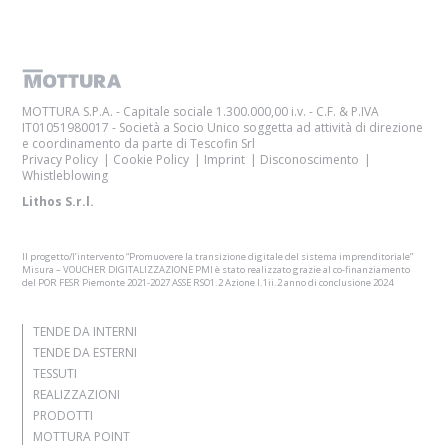
MOTTURA S.P.A. - Capitale sociale 1.300.000,00 i.v. - C.F. & P.IVA
IT01051980017 - Società a Socio Unico soggetta ad attività di direzione
e coordinamento da parte di Tescofin Srl
Privacy Policy
Cookie Policy
Imprint
Disconoscimento
Whistleblowing
Lithos S.r.l.
Il progetto/l’intervento “Promuovere la transizione digitale del sistema imprenditoriale”
Misura – VOUCHER DIGITALIZZAZIONE PMI è stato realizzato grazie al co-finanziamento
del POR FESR Piemonte 2021-2027 ASSE RSO1.2 Azione I.1ii.2 anno di conclusione 2024
TENDE DA INTERNI
TENDE DA ESTERNI
TESSUTI
REALIZZAZIONI
PRODOTTI
MOTTURA POINT