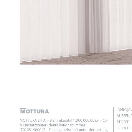
INNENJA
AUSSENJA
MOTTURA S.P.A. - Stammkapital 1.300.000,00 i.v. - C.F.
STOFFE
& Umsatzsteuer-Identifikationsnummer
ERFOLGE
IT01051980017 – Einzelgesellschaft unter der Leitung