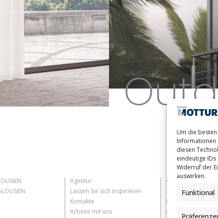
Outd
Um die besten 
Informationen 
diesen Technol
eindeutige IDs 
Widerruf der Ei
auswirken.
LOUSIEN
Agentur
Customer Informat
LOUSIEN
Lassen Sie sich inspirieren
Supplier Informati
Funktional
Kontakte
Information for C
Arbeite mit uns
Contact Informati
Präferenze