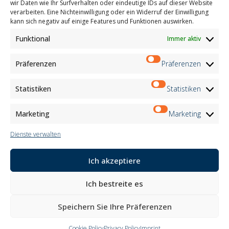
wir Daten wie Ihr Surfverhalten oder eindeutige IDs auf dieser Website
M2Net
verarbeiten. Eine Nichteinwilligung oder ein Widerruf der Einwilligung
Child Safety
kann sich negativ auf einige Features und Funktionen auswirken.
Funktional
Immer aktiv
Customer Information
Supplier Information
Information for Candidates
Präferenzen
Präferenzen
Contact Information
Register Information
Statistiken
Statistiken
Newsletter Information
Events Information
Marketing
Marketing
Dienste verwalten
Newsletter
Ich akzeptiere
Anmeldung
Ich bestreite es
Folge uns auf:
Speichern Sie Ihre Präferenzen
Cookie Policy
Privacy Policy
Imprint