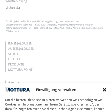
Whistleblowing
Lithos S.r.l.
Das Projekt/die Maßnahme „Förderung des digitalen Wandels des
Unternehmenssystems“ – KMU-DIGITALISIERUNGSGUTSCHEIN wurde dank der
Kofinanzierung der POR FESR Piemont 2021-2027 AXIS RSO1.2 Aktion I.1ii.2 Abschlussjahr
2024 erstellt
INNENJALOUSIEN
AUSSENJALOUSIEN
STOFFE
ERFOLGE
PRODUKTE
MOTTURA POINT
Agentur
Lassen Sie sich inspirieren
Einwilligung verwalten
Kontakte
Arbeite mit uns
Um die besten Erlebnisse zu bieten, verwenden wir Technologien wie
Reservierter Bereich
Cookies, um Informationen auf Ihrem Gerät zu speichern und/oder
Zertifizierungen
darauf zuzugreifen. Wenn Sie diesen Technologien zustimmen, können