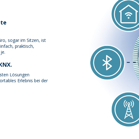
zte
o, sogar im Sitzen, ist
nfach, praktisch,
je.
 KNX.
besten Lösungen
rtables Erlebnis bei der