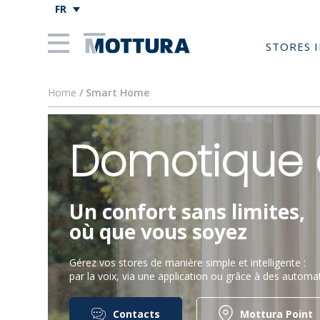
FR
STORES 
Home
/ Smart Home
Domotique 
Un confort sans limites,
où que vous soyez
Gérez vos stores de manière simple et intelligente :
par la voix, via une application ou grâce à des autom
Contacts
Mottura Point