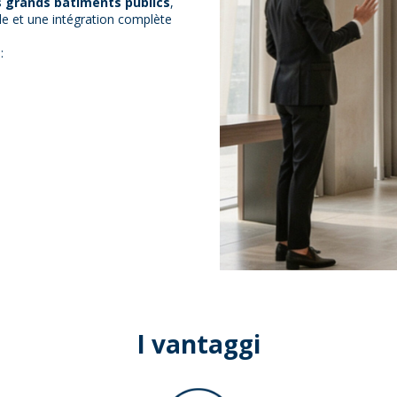
es grands bâtiments publics
,
ôle et une intégration complète
:
I vantaggi