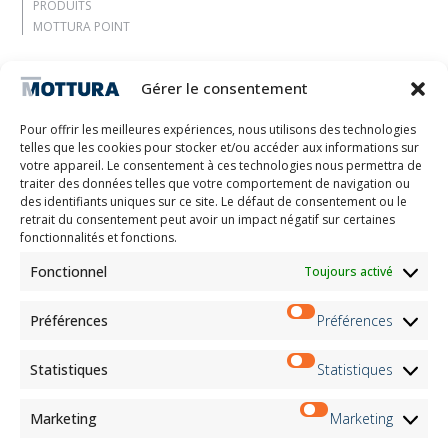
PRODUITS
MOTTURA POINT
Entreprise
Gérer le consentement
Laissez-vous inspirer
Contacts
Pour offrir les meilleures expériences, nous utilisons des technologies
Travaille avec nous
telles que les cookies pour stocker et/ou accéder aux informations sur
Zone réservée
votre appareil. Le consentement à ces technologies nous permettra de
Certifications
traiter des données telles que votre comportement de navigation ou
des identifiants uniques sur ce site. Le défaut de consentement ou le
M2Net
retrait du consentement peut avoir un impact négatif sur certaines
Child Safety
fonctionnalités et fonctions.
Fonctionnel
Toujours activé
Customer Information
Supplier Information
Information for Candidates
Préférences
Préférences
Contact Information
Register Information
Statistiques
Statistiques
Newsletter Information
Events Information
Marketing
Marketing