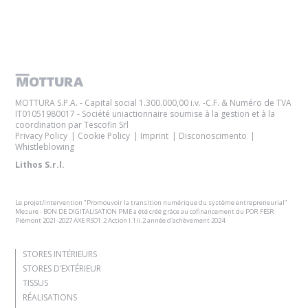
MOTTURA S.P.A. - Capital social 1.300.000,00 i.v. -C.F. & Numéro de TVA
IT01051980017 - Société uniactionnaire soumise à la gestion et à la
coordination par Tescofin Srl
Privacy Policy
Cookie Policy
Imprint
Disconoscimento
Whistleblowing
Lithos S.r.l.
Le projet/intervention "Promouvoir la transition numérique du système entrepreneurial"
Mesure - BON DE DIGITALISATION PME a été créé grâce au cofinancement du POR FESR
Piémont 2021-2027 AXE RSO1.2 Action I.1ii.2 année d'achèvement 2024
STORES INTÉRIEURS
STORES D’EXTÉRIEUR
TISSUS
RÉALISATIONS