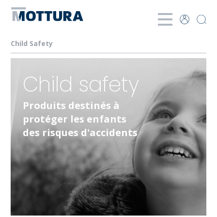
Child Safety
Child safety
Produits destinés à
protéger les enfants
des risques d'accidents