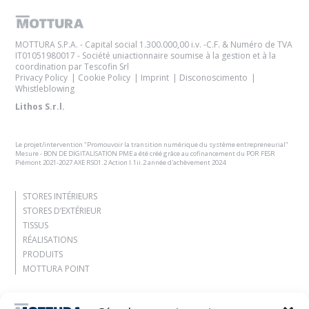
MOTTURA S.P.A. - Capital social 1.300.000,00 i.v. -C.F. & Numéro de TVA
IT01051980017 - Société uniactionnaire soumise à la gestion et à la
coordination par Tescofin Srl
Privacy Policy
Cookie Policy
Imprint
Disconoscimento
Whistleblowing
Lithos S.r.l.
J'accepte la
politique de confidentialité
du site Web.
Le projet/intervention "Promouvoir la transition numérique du système entrepreneurial"
Mesure - BON DE DIGITALISATION PME a été créé grâce au cofinancement du POR FESR
Piémont 2021-2027 AXE RSO1.2 Action I.1ii.2 année d'achèvement 2024
STORES INTÉRIEURS
STORES D’EXTÉRIEUR
TISSUS
RÉALISATIONS
PRODUITS
MOTTURA POINT
Entreprise