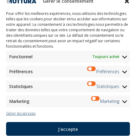
Gérer le consentement
Laissez-vous inspirer
Contacts
Pour offrir les meilleures expériences, nous utilisons des technologies
Travaille avec nous
telles que les cookies pour stocker et/ou accéder aux informations sur
Zone réservée
votre appareil. Le consentement à ces technologies nous permettra de
Certifications
traiter des données telles que votre comportement de navigation ou
des identifiants uniques sur ce site. Le défaut de consentement ou le
M2Net
retrait du consentement peut avoir un impact négatif sur certaines
Child Safety
fonctionnalités et fonctions.
Fonctionnel
Toujours activé
Customer Information
Supplier Information
Information for Candidates
Préférences
Préférences
Contact Information
Register Information
Statistiques
Statistiques
Newsletter Information
Events Information
Marketing
Marketing
Gérer les services
Bulletin
J'accepte
S'inscrire