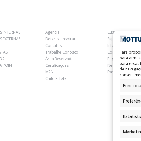
ONFIGURADOR
S INTERNAS
Agência
Customer Informat
S EXTERNAS
Deixe-se inspirar
Supplier Informati
Contatos
Information for C
STAS
Trabalhe Conosco
Contact Informati
Para propor
para armaze
OS
Área Reservada
Register Informati
para essas
 POINT
Certificações
Newsletter Inform
de navegaçã
M2Net
Events Information
ítica de privacidade
do site.
consentimen
Child Safety
Funciona
Preferên
Estatisti
Marketi