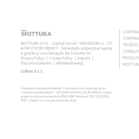
VÁ PARA O C
CORTINA
CORTINA
MOTTURA S.P.A. - Capital social 1.300.000,00 i.v. -C.F.
TECIDOS
& NIF IT01051980017 - Sociedade unipessoal sujeita
CONQUI
à gestão e coordenação da Tescofin Srl
PRODUT
Privacy Policy
Cookie Policy
Imprint
Disconoscimento
Whistleblowing
MOTTURA
Lithos S.r.l.
Aceito a
pol
O projeto/intervenção Medida “Promover a transição digital do
sistema empreendedor” - VOUCHER DIGITALIZAÇÃO PME foi criado
graças ao cofinanciamento do POR FESR Piemonte 2021-2027 EIXO
RSO1.2 Ação I.1ii.2 ano de conclusão 2024