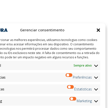
ion
Boletim de Notícias
Gerenciar consentimento
on
Inscrever-
andidates
se
on
cionar as melhores experiências, utilizamos tecnologias como cookies
nar e/ou acessar informações em seu dispositivo. O consentimento
on
 tecnologias nos permitirá processar dados como seu comportamento
ation
o ou IDs exclusivos neste site. A falta de consentimento ou a retirada do
Siga-nos no:
to pode ter um impacto negativo em alguns recursos e funções.
l
Sempre ativo
cias
Preferências
cas
Estatisticas
ng
Marketing