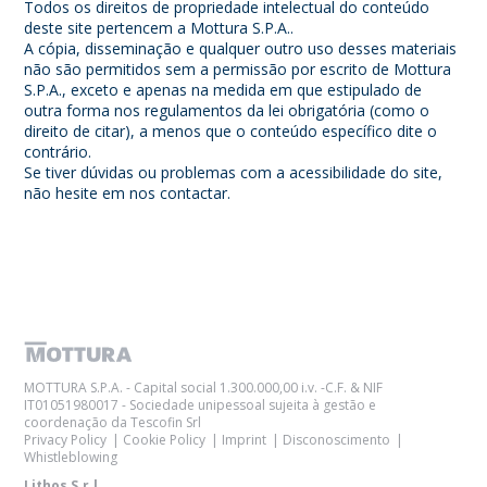
Todos os direitos de propriedade intelectual do conteúdo
deste site pertencem a Mottura S.P.A..
A cópia, disseminação e qualquer outro uso desses materiais
não são permitidos sem a permissão por escrito de Mottura
S.P.A., exceto e apenas na medida em que estipulado de
outra forma nos regulamentos da lei obrigatória (como o
direito de citar), a menos que o conteúdo específico dite o
contrário.
Se tiver dúvidas ou problemas com a acessibilidade do site,
não hesite em nos contactar.
MOTTURA S.P.A. - Capital social 1.300.000,00 i.v. -C.F. & NIF
IT01051980017 - Sociedade unipessoal sujeita à gestão e
coordenação da Tescofin Srl
Privacy Policy
Cookie Policy
Imprint
Disconoscimento
Whistleblowing
Lithos S.r.l.