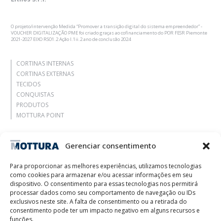
O projeto/intervenção Medida “Promover a transição digital do sistema empreendedor” -
VOUCHER DIGITALIZAÇÃO PME foi criado graças ao cofinanciamento do POR FESR Piemonte
2021-2027 EIXO RSO1.2 Ação I.1ii.2 ano de conclusão 2024
CORTINAS INTERNAS
CORTINAS EXTERNAS
TECIDOS
CONQUISTAS
PRODUTOS
MOTTURA POINT
Agência
Gerenciar consentimento
Deixe-se inspirar
Contatos
Para proporcionar as melhores experiências, utilizamos tecnologias
Trabalhe Conosco
como cookies para armazenar e/ou acessar informações em seu
Área Reservada
dispositivo. O consentimento para essas tecnologias nos permitirá
Certificações
processar dados como seu comportamento de navegação ou IDs
exclusivos neste site. A falta de consentimento ou a retirada do
M2Net
consentimento pode ter um impacto negativo em alguns recursos e
Child Safety
funções.