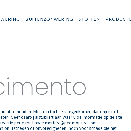
NWERING
BUITENZONWERING
STOFFEN
PRODUCT
cimento
ccuraat te houden. Mocht u toch iets tegenkomen dat onjuist of
 weten. Geef daarbij alstublieft aan waar u de informatie op de site
 reactie per e-mail naar:
mottura@
pec.mottura.com
.
van onjuistheden of onvolledigheden, noch voor schade die het