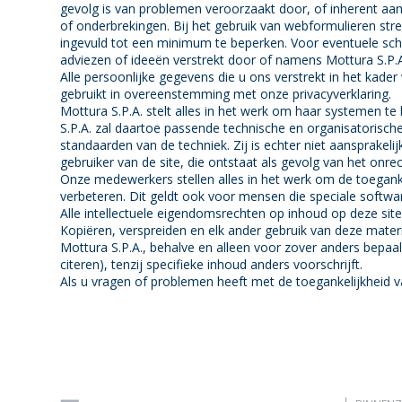
gevolg is van problemen veroorzaakt door, of inherent aan 
of onderbrekingen. Bij het gebruik van webformulieren str
ingevuld tot een minimum te beperken. Voor eventuele sch
adviezen of ideeën verstrekt door of namens Mottura S.P.A. 
Alle persoonlijke gegevens die u ons verstrekt in het kade
gebruikt in overeenstemming met onze privacyverklaring.
Mottura S.P.A. stelt alles in het werk om haar systemen t
S.P.A. zal daartoe passende technische en organisatoris
standaarden van de techniek. Zij is echter niet aansprakeli
gebruiker van de site, die ontstaat als gevolg van het onr
Onze medewerkers stellen alles in het werk om de toegank
verbeteren. Dit geldt ook voor mensen die speciale softw
Alle intellectuele eigendomsrechten op inhoud op deze site 
Kopiëren, verspreiden en elk ander gebruik van deze materi
Mottura S.P.A., behalve en alleen voor zover anders bepaal
citeren), tenzij specifieke inhoud anders voorschrijft.
Als u vragen of problemen heeft met de toegankelijkheid v