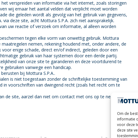
het verspreiden van informatie via het internet, zoals storingen
even wij ernaar het aantal velden dat verplicht moet worden
ade die geleden wordt als gevolg van het gebruik van gegevens,
via deze site, acht Mottura S.P.A. zich niet aansprakelijk.
r van uw reactie of verzoek om informatie, al alleen worden
e beschermen tegen elke vorm van onwettig gebruik. Mottura
che maatregelen nemen, rekening houdend met, onder andere, de
jk voor enige schade, direct en/of indirect, geleden door een
echtmatige gebruik van haar systemen door een derde partij.
elijkheid van onze site te garanderen en deze voortdurend te
are gebruiken vanwege een handicap.
berusten bij Mottura S.P.A..
alen is niet toegestaan zonder de schriftelijke toestemming van
d in voorschriften van dwingend recht (zoals het recht om te
an de site, aarzel dan niet om contact met ons op te nemen.
Om de beste
informatie 
voor deze t
deze site v
toestemming