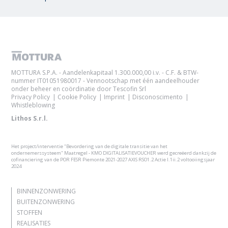
MOTTURA S.P.A. - Aandelenkapitaal 1.300.000,00 i.v. - C.F. & BTW-
nummer IT01051980017 - Vennootschap met één aandeelhouder
onder beheer en coördinatie door Tescofin Srl
Privacy Policy
Cookie Policy
Imprint
Disconoscimento
Whistleblowing
Lithos S.r.l.
Het project/interventie "Bevordering van de digitale transitie van het
ondernemerssysteem" Maatregel - KMO DIGITALISATIEVOUCHER werd gecreëerd dankzij de
cofinanciering van de POR FESR Piemonte 2021-2027 AXIS RSO1.2 Actie I.1ii.2 voltooiingsjaar
2024
BINNENZONWERING
BUITENZONWERING
STOFFEN
REALISATIES