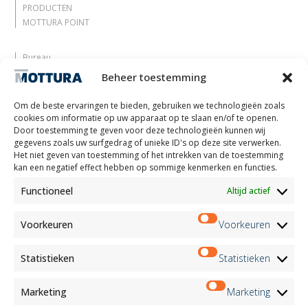
PRODUCTEN
MOTTURA POINT
Bureau
Laat je inspireren
Beheer toestemming
Contacten
Werk met ons
Om de beste ervaringen te bieden, gebruiken we technologieën zoals
Gereserveerd gebied
cookies om informatie op uw apparaat op te slaan en/of te openen.
Certificeringen
Door toestemming te geven voor deze technologieën kunnen wij
gegevens zoals uw surfgedrag of unieke ID's op deze site verwerken.
M2Net
Het niet geven van toestemming of het intrekken van de toestemming
Child Safety
kan een negatief effect hebben op sommige kenmerken en functies.
Functioneel
Altijd actief
Customer Information
Supplier Information
Information for Candidates
Voorkeuren
Voorkeuren
Contact Information
Register Information
Statistieken
Statistieken
Newsletter Information
Events Information
Marketing
Marketing