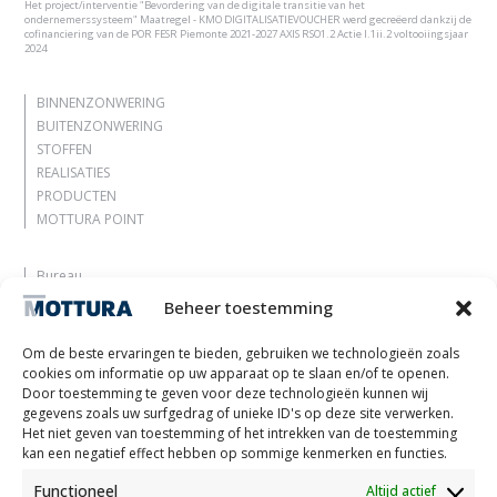
Het project/interventie "Bevordering van de digitale transitie van het
ondernemerssysteem" Maatregel - KMO DIGITALISATIEVOUCHER werd gecreëerd dankzij de
cofinanciering van de POR FESR Piemonte 2021-2027 AXIS RSO1.2 Actie I.1ii.2 voltooiingsjaar
2024
BINNENZONWERING
BUITENZONWERING
STOFFEN
REALISATIES
PRODUCTEN
MOTTURA POINT
Bureau
Laat je inspireren
Beheer toestemming
Contacten
Werk met ons
Om de beste ervaringen te bieden, gebruiken we technologieën zoals
Gereserveerd gebied
cookies om informatie op uw apparaat op te slaan en/of te openen.
Certificeringen
Door toestemming te geven voor deze technologieën kunnen wij
gegevens zoals uw surfgedrag of unieke ID's op deze site verwerken.
M2Net
Het niet geven van toestemming of het intrekken van de toestemming
Child Safety
kan een negatief effect hebben op sommige kenmerken en functies.
Functioneel
Altijd actief
Customer Information