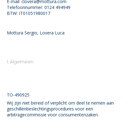
E-mail:
clovera@
mottura.com
Telefoonnummer: 0124 494949
BTW: IT01051980017
De wettige vertegenwoordiger(s) van Mottura S.P.A. SPA:
Mottura Sergio, Lovera Luca
1. Algemeen
1.1 Wij zijn geregistreerd bij Camera di Commercio
Industria Artigianato e Agricoltura di Torino onder het
licentie- of registratienummer:
TO-490925
Wij zijn niet bereid of verplicht om deel te nemen aan
geschillenbeslechtingsprocedures voor een
arbitragecommissie voor consumentenzaken.