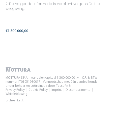
2. De volgende informatie is verplicht volgens Duitse
wetgeving.
2.1 Die Eigentumsanteile der Gesellschaft
(Aktienkapital), die von ihr ausgegeben wurden:
€1.300.000,00
MOTTURA S.P.A. - Aandelenkapitaal 1.300.000,00 i.v. - C.F. & BTW-
nummer IT01051980017 - Vennootschap met één aandeelhouder
onder beheer en coördinatie door Tescofin Srl
Privacy Policy
Cookie Policy
Imprint
Disconoscimento
Whistleblowing
Lithos S.r.l.