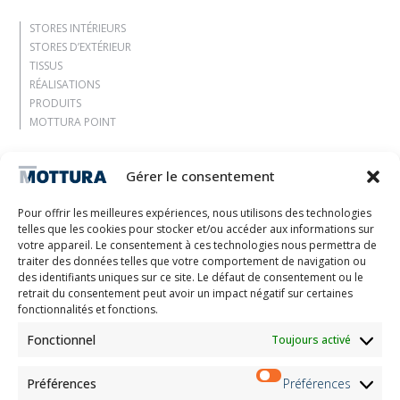
STORES INTÉRIEURS
STORES D’EXTÉRIEUR
TISSUS
RÉALISATIONS
PRODUITS
MOTTURA POINT
Entreprise
Gérer le consentement
Laissez-vous inspirer
Contacts
Pour offrir les meilleures expériences, nous utilisons des technologies
Travaille avec nous
telles que les cookies pour stocker et/ou accéder aux informations sur
Zone réservée
votre appareil. Le consentement à ces technologies nous permettra de
Certifications
traiter des données telles que votre comportement de navigation ou
des identifiants uniques sur ce site. Le défaut de consentement ou le
M2Net
retrait du consentement peut avoir un impact négatif sur certaines
Child Safety
fonctionnalités et fonctions.
Fonctionnel
Toujours activé
Customer Information
Supplier Information
Information for Candidates
Préférences
Préférences