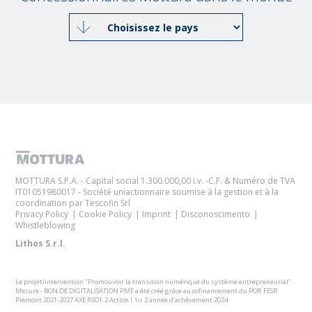
MOTTURA S.P.A. - Capital social 1.300.000,00 i.v. -C.F. & Numéro de TVA
IT01051980017 - Société uniactionnaire soumise à la gestion et à la
coordination par Tescofin Srl
Privacy Policy
Cookie Policy
Imprint
Disconoscimento
Whistleblowing
Lithos S.r.l.
Le projet/intervention "Promouvoir la transition numérique du système entrepreneurial"
Mesure - BON DE DIGITALISATION PME a été créé grâce au cofinancement du POR FESR
Piémont 2021-2027 AXE RSO1.2 Action I.1ii.2 année d'achèvement 2024