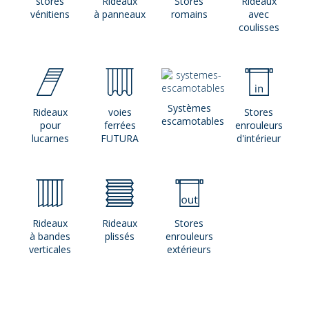
stores
Rideaux
Stores
Rideaux
vénitiens
à panneaux
romains
avec
coulisses
Systèmes
Rideaux
voies
Stores
escamotables
pour
ferrées
enrouleurs
lucarnes
FUTURA
d'intérieur
Rideaux
Rideaux
Stores
à bandes
plissés
enrouleurs
verticales
extérieurs