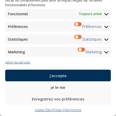
L MAX 300 cm x H MAX
L MAX 300 cm x H MAX
retrait du consentement peut avoir un impact négatif sur certaines
fonctionnalités et fonctions.
350 cm
350 cm
Fonctionnel
Toujours activé
Préférences
Préférences
Statistiques
Statistiques
Marketing
Marketing
Venì16
Venì 25
Gérer les services
J'accepte
Moteur: 24VDC
Moteur: 24VDC
je le nie
L MAX 280 cm x H MAX
L MAX 300 cm x H MAX
Enregistrez vos préférences
300 cm
300 cm
Cookie Policy
Privacy Policy
Imprint