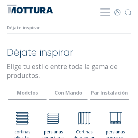
Déjate inspirar
Déjate inspirar
Elige tu estilo entre toda la gama de
productos.
Modelos
Con Mando
Par Instalación
cortinas
persianas
Cortinas
persianas
plisadas
venecianas
de paneles
romanas