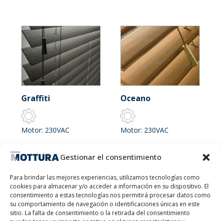
Graffiti
Oceano
Motor: 230VAC
Motor: 230VAC
Gestionar el consentimiento
L MAX 300 cm x H MAX
L MAX 300 cm x H MAX
350 cm
350 cm
Para brindar las mejores experiencias, utilizamos tecnologías como
cookies para almacenar y/o acceder a información en su dispositivo. El
consentimiento a estas tecnologías nos permitirá procesar datos como
su comportamiento de navegación o identificaciones únicas en este
sitio. La falta de consentimiento o la retirada del consentimiento