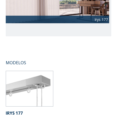
Irys 177
Irys 177
Irys 177
MODELOS
IRYS 177