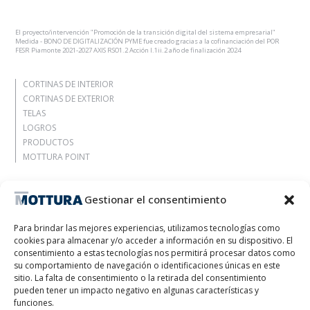
El proyecto/intervención "Promoción de la transición digital del sistema empresarial"
Medida - BONO DE DIGITALIZACIÓN PYME fue creado gracias a la cofinanciación del POR
FESR Piamonte 2021-2027 AXIS RSO1.2 Acción I.1ii.2 año de finalización 2024
CORTINAS DE INTERIOR
CORTINAS DE EXTERIOR
TELAS
LOGROS
PRODUCTOS
MOTTURA POINT
Agencia
Gestionar el consentimiento
Déjate inspirar
Contactos
Para brindar las mejores experiencias, utilizamos tecnologías como
Trabaja con nosotros
cookies para almacenar y/o acceder a información en su dispositivo. El
Área reservada
consentimiento a estas tecnologías nos permitirá procesar datos como
Certificaciones
su comportamiento de navegación o identificaciones únicas en este
sitio. La falta de consentimiento o la retirada del consentimiento
M2Net
pueden tener un impacto negativo en algunas características y
Child Safety
funciones.