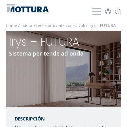
home
/
indoor
/
tende arricciate con scivoli
/ Irys – FUTURA
Irys – FUTURA
Sistema per tende ad onda
DESCRIPCIÓN