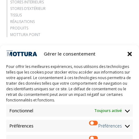
STORES INTÉRIEURS
STORES D’EXTÉRIEUR
TISSUS
RÉALISATIONS
PRODUITS
MOTTURA POINT
Entreprise
Gérer le consentement
Laissez-vous inspirer
Contacts
Pour offrir les meilleures expériences, nous utilisons des technologies
Travaille avec nous
telles que les cookies pour stocker et/ou accéder aux informations sur
Zone réservée
votre appareil. Le consentement à ces technologies nous permettra de
Certifications
traiter des données telles que votre comportement de navigation ou
des identifiants uniques sur ce site. Le défaut de consentement ou le
M2Net
retrait du consentement peut avoir un impact négatif sur certaines
Child Safety
fonctionnalités et fonctions.
Fonctionnel
Toujours activé
Customer Information
Supplier Information
Information for Candidates
Préférences
Préférences
Contact Information
Register Information