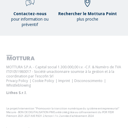
Contactez-nous
Rechercher le Mottura Point
pour information ou
plus proche
préventif
MOTTURA S.P.A. - Capital social 1.300.000,00 i.v. -C.F. & Numéro de TVA
IT01051980017 - Société uniactionnaire soumise à la gestion et à la
coordination par Tescofin Srl
Privacy Policy
Cookie Policy
Imprint
Disconoscimento
Whistleblowing
Lithos S.r.l.
Le projet/intervention "Promouvoir la transition numérique du système entrepreneurial"
Mesure - BON DE DIGITALISATION PME a été créé grâce au cofinancement du POR FESR
Piémont 2021-2027 AXE RSO1.2 Action I.1ii.2 année d'achèvement 2024