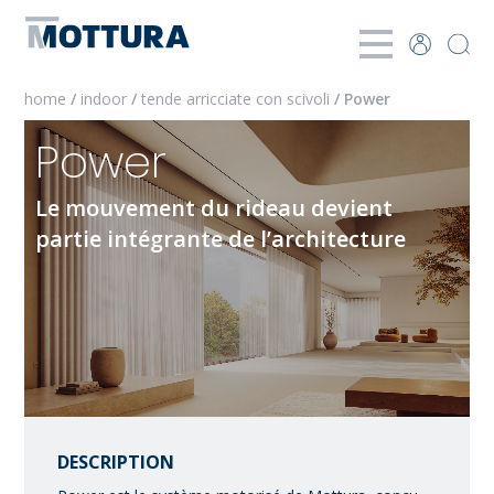
home
/
indoor
/
tende arricciate con scivoli
/ Power
Power
Le mouvement du rideau devient
partie intégrante de l’architecture
DESCRIPTION