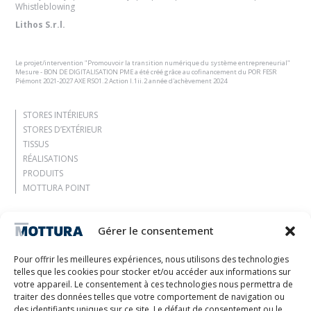
Whistleblowing
Lithos S.r.l.
Le projet/intervention "Promouvoir la transition numérique du système entrepreneurial"
Mesure - BON DE DIGITALISATION PME a été créé grâce au cofinancement du POR FESR
Piémont 2021-2027 AXE RSO1.2 Action I.1ii.2 année d'achèvement 2024
STORES INTÉRIEURS
STORES D’EXTÉRIEUR
TISSUS
RÉALISATIONS
PRODUITS
MOTTURA POINT
Entreprise
Gérer le consentement
Laissez-vous inspirer
Contacts
Pour offrir les meilleures expériences, nous utilisons des technologies
Travaille avec nous
telles que les cookies pour stocker et/ou accéder aux informations sur
Zone réservée
votre appareil. Le consentement à ces technologies nous permettra de
Certifications
traiter des données telles que votre comportement de navigation ou
des identifiants uniques sur ce site. Le défaut de consentement ou le
M2Net