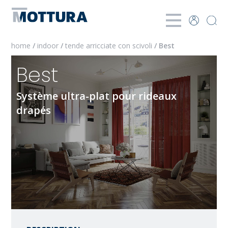
home
/
indoor
/
tende arricciate con scivoli
/ Best
Best
Système ultra-plat pour rideaux
drapés