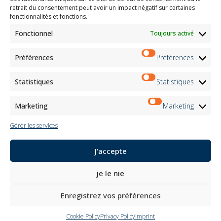
retrait du consentement peut avoir un impact négatif sur certaines
Child Safety
fonctionnalités et fonctions.
Fonctionnel
Toujours activé
Customer Information
Supplier Information
Information for Candidates
Préférences
Préférences
Contact Information
Register Information
Statistiques
Statistiques
Newsletter Information
Events Information
Marketing
Marketing
Gérer les services
Bulletin
J'accepte
S'inscrire
je le nie
Suivez-nous sur:
Enregistrez vos préférences
Cookie Policy
Privacy Policy
Imprint