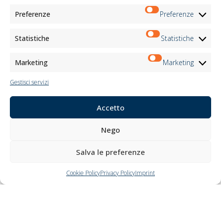
Preferenze
Preferenze
Statistiche
Statistiche
Sicurezza e affidabilità
Marketing
Marketing
Gestisci servizi
Accetto
Gestione diretta con assistente vocale
Nego
Salva le preferenze
Cookie Policy
Privacy Policy
Imprint
KNX, l’automazione avanzata per gli
ambienti professionali