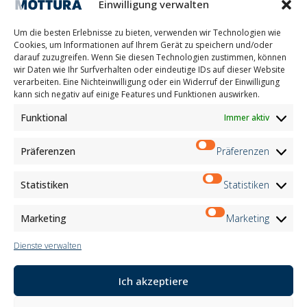
Einwilligung verwalten
Kontakte
Arbeite mit uns
Um die besten Erlebnisse zu bieten, verwenden wir Technologien wie
Reservierter Bereich
Cookies, um Informationen auf Ihrem Gerät zu speichern und/oder
Zertifizierungen
darauf zuzugreifen. Wenn Sie diesen Technologien zustimmen, können
wir Daten wie Ihr Surfverhalten oder eindeutige IDs auf dieser Website
M2Net
verarbeiten. Eine Nichteinwilligung oder ein Widerruf der Einwilligung
Child Safety
kann sich negativ auf einige Features und Funktionen auswirken.
Funktional
Immer aktiv
Customer Information
Supplier Information
Information for Candidates
Präferenzen
Präferenzen
Contact Information
Register Information
Statistiken
Statistiken
Newsletter Information
Events Information
Marketing
Marketing
Dienste verwalten
Newsletter
Ich akzeptiere
Anmeldung