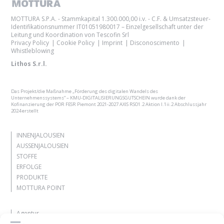
MOTTURA S.P.A. - Stammkapital 1.300.000,00 i.v. - C.F. & Umsatzsteuer-
Identifikationsnummer IT01051980017 – Einzelgesellschaft unter der
Leitung und Koordination von Tescofin Srl
Privacy Policy
Cookie Policy
Imprint
Disconoscimento
Whistleblowing
Lithos S.r.l.
Das Projekt/die Maßnahme „Förderung des digitalen Wandels des
Unternehmenssystems“ – KMU-DIGITALISIERUNGSGUTSCHEIN wurde dank der
Kofinanzierung der POR FESR Piemont 2021-2027 AXIS RSO1.2 Aktion I.1ii.2 Abschlussjahr
2024 erstellt
INNENJALOUSIEN
AUSSENJALOUSIEN
STOFFE
ERFOLGE
PRODUKTE
MOTTURA POINT
Agentur
Lassen Sie sich inspirieren