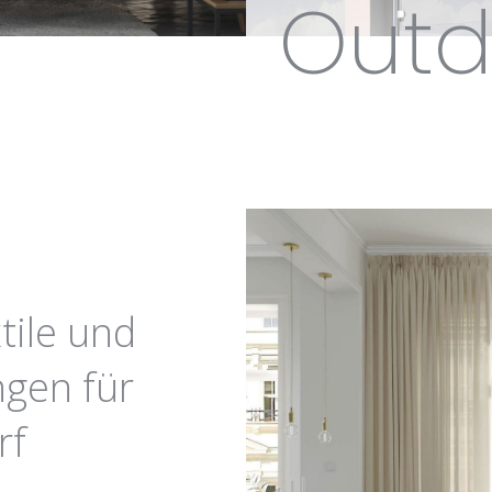
Outd
tile und
gen für
rf