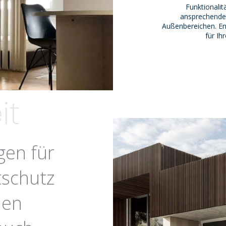
Funktionali
ansprechende,
Außenbereichen. En
für Ih
it
gen für
tschutz
len