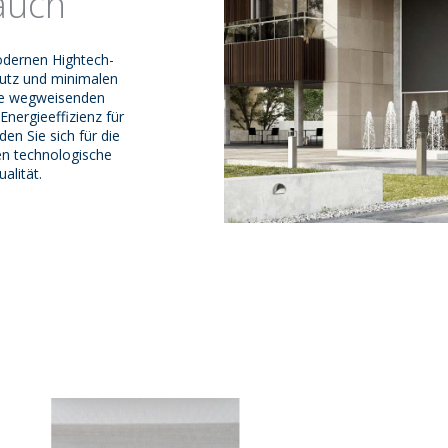
auch
modernen Hightech-
utz und minimalen
re wegweisenden
nergieeffizienz für
en Sie sich für die
en technologische
alität.