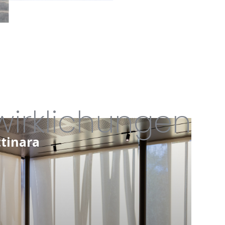
wirklichungen
ttinara