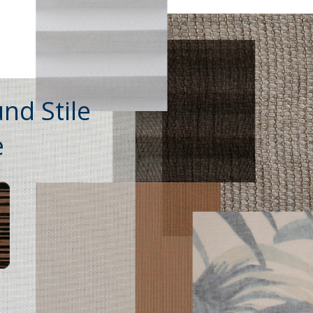
nd Stile
e