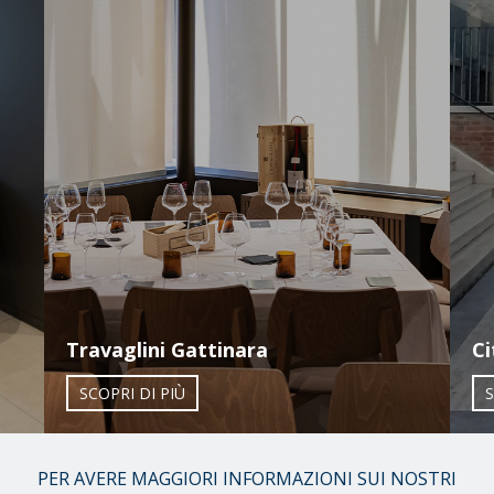
Travaglini Gattinara
Ci
SCOPRI DI PIÙ
S
01
PER AVERE MAGGIORI INFORMAZIONI SUI NOSTRI