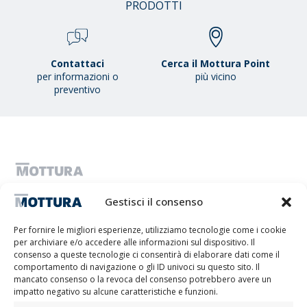
/
PRODOTTI
38
Contattaci
Cerca il Mottura Point
per informazioni o
più vicino
preventivo
MOTTURA S.P.A. - Capitale sociale 1.300.000,00 i.v. - C.F. & P.IVA
Gestisci il consenso
IT01051980017 - Società a Socio Unico soggetta ad attività di direzione
e coordinamento da parte di Tescofin Srl
Privacy Policy
Cookie Policy
Imprint
Disconoscimento
Per fornire le migliori esperienze, utilizziamo tecnologie come i cookie
Whistleblowing
per archiviare e/o accedere alle informazioni sul dispositivo. Il
Lithos S.r.l.
consenso a queste tecnologie ci consentirà di elaborare dati come il
comportamento di navigazione o gli ID univoci su questo sito. Il
mancato consenso o la revoca del consenso potrebbero avere un
impatto negativo su alcune caratteristiche e funzioni.
Il progetto/l’intervento “Promuovere la transizione digitale del sistema imprenditoriale”
Misura – VOUCHER DIGITALIZZAZIONE PMI è stato realizzato grazie al co-finanziamento