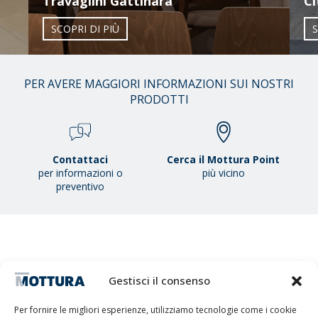
Travaglini Gattinara
Ci
SCOPRI DI PIÙ
S
01
PER AVERE MAGGIORI INFORMAZIONI SUI NOSTRI
/
PRODOTTI
38
Contattaci
Cerca il Mottura Point
per informazioni o
più vicino
preventivo
Gestisci il consenso
MOTTURA S.P.A. - Capitale sociale 1.300.000,00 i.v. - C.F. & P.IVA
IT01051980017 - Società a Socio Unico soggetta ad attività di direzione
Per fornire le migliori esperienze, utilizziamo tecnologie come i cookie
e coordinamento da parte di Tescofin Srl