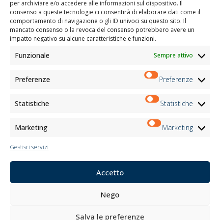
per archiviare e/o accedere alle informazioni sul dispositivo. Il
Privacy Policy
Cookie Policy
Imprint
Disconoscimento
consenso a queste tecnologie ci consentirà di elaborare dati come il
Whistleblowing
comportamento di navigazione o gli ID univoci su questo sito. Il
Lithos S.r.l.
mancato consenso o la revoca del consenso potrebbero avere un
impatto negativo su alcune caratteristiche e funzioni.
Il progetto/l’intervento “Promuovere la transizione digitale del sistema imprenditoriale”
Funzionale
Sempre attivo
Misura – VOUCHER DIGITALIZZAZIONE PMI è stato realizzato grazie al co-finanziamento
del POR FESR Piemonte 2021-2027 ASSE RSO1.2 Azione I.1ii.2 anno di conclusione 2024
Preferenze
Preferenze
TENDE DA INTERNI
TENDE DA ESTERNI
Statistiche
Statistiche
TESSUTI
REALIZZAZIONI
Marketing
Marketing
PRODOTTI
MOTTURA POINT
Gestisci servizi
Azienda
Accetto
Lasciati ispirare
Contatti
Nego
Lavora con noi
Area Riservata
Salva le preferenze
Certificazioni