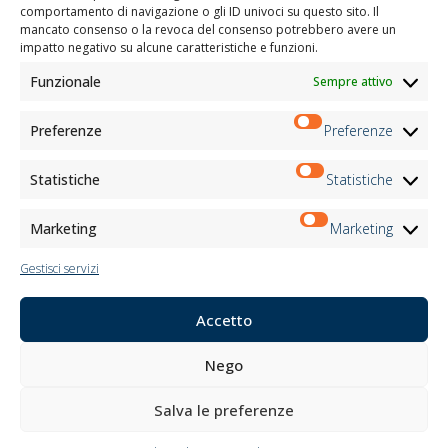
comportamento di navigazione o gli ID univoci su questo sito. Il
Lithos S.r.l.
mancato consenso o la revoca del consenso potrebbero avere un
impatto negativo su alcune caratteristiche e funzioni.
Il progetto/l’intervento “Promuovere la transizione digitale del sistema imprenditoriale”
Funzionale
Sempre attivo
Misura – VOUCHER DIGITALIZZAZIONE PMI è stato realizzato grazie al co-finanziamento
del POR FESR Piemonte 2021-2027 ASSE RSO1.2 Azione I.1ii.2 anno di conclusione 2024
Preferenze
Preferenze
TENDE DA INTERNI
TENDE DA ESTERNI
Statistiche
Statistiche
TESSUTI
REALIZZAZIONI
PRODOTTI
Marketing
Marketing
MOTTURA POINT
Gestisci servizi
Azienda
Accetto
Lasciati ispirare
Contatti
Lavora con noi
Nego
Area Riservata
Certificazioni
Salva le preferenze
M2Net
Child Safety