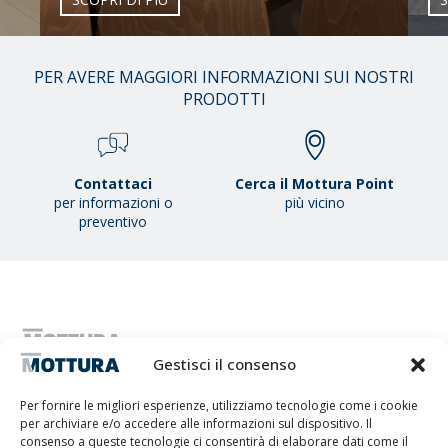
01
PER AVERE MAGGIORI INFORMAZIONI SUI NOSTRI
/
PRODOTTI
38
Contattaci
Cerca il Mottura Point
per informazioni o
più vicino
preventivo
Gestisci il consenso
MOTTURA S.P.A. - Capitale sociale 1.300.000,00 i.v. - C.F. & P.IVA
IT01051980017 - Società a Socio Unico soggetta ad attività di direzione
e coordinamento da parte di Tescofin Srl
Per fornire le migliori esperienze, utilizziamo tecnologie come i cookie
Privacy Policy
Cookie Policy
Imprint
Disconoscimento
per archiviare e/o accedere alle informazioni sul dispositivo. Il
Whistleblowing
consenso a queste tecnologie ci consentirà di elaborare dati come il