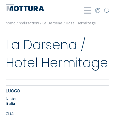
home
/
realizzazioni
/ La Darsena / Hotel Hermitage
La Darsena /
Hotel Hermitage
LUOGO
Nazione:
Italia
Città: