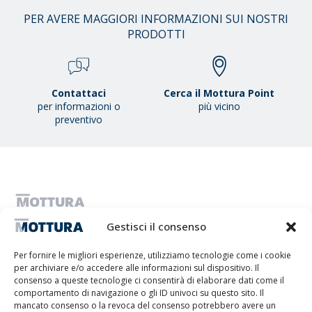
01
PER AVERE MAGGIORI INFORMAZIONI SUI NOSTRI
/
PRODOTTI
38
Contattaci
Cerca il Mottura Point
per informazioni o
più vicino
preventivo
MOTTURA S.P.A. - Capitale sociale 1.300.000,00 i.v. - C.F. & P.IVA
Gestisci il consenso
IT01051980017 - Società a Socio Unico soggetta ad attività di direzione
e coordinamento da parte di Tescofin Srl
Per fornire le migliori esperienze, utilizziamo tecnologie come i cookie
Privacy Policy
Cookie Policy
Imprint
Disconoscimento
per archiviare e/o accedere alle informazioni sul dispositivo. Il
Whistleblowing
consenso a queste tecnologie ci consentirà di elaborare dati come il
Lithos S.r.l.
comportamento di navigazione o gli ID univoci su questo sito. Il
mancato consenso o la revoca del consenso potrebbero avere un