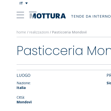
IT
TENDE DA INTERNO
home
/
realizzazioni
/ Pasticceria Mondovì
Pasticceria Mo
LUOGO
P
Nazione:
Si
Italia
Città:
Mondovì