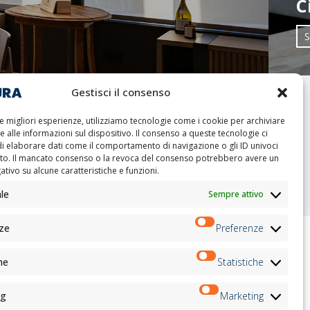
C
S
Gestisci il consenso
TI
le migliori esperienze, utilizziamo tecnologie come i cookie per archiviare
 alle informazioni sul dispositivo. Il consenso a queste tecnologie ci
di elaborare dati come il comportamento di navigazione o gli ID univoci
ito. Il mancato consenso o la revoca del consenso potrebbero avere un
tivo su alcune caratteristiche e funzioni.
le
Sempre attivo
ze
Preferenze
he
Statistiche
Newsletter
ri
Iscriviti
ati
ng
Marketing
ti