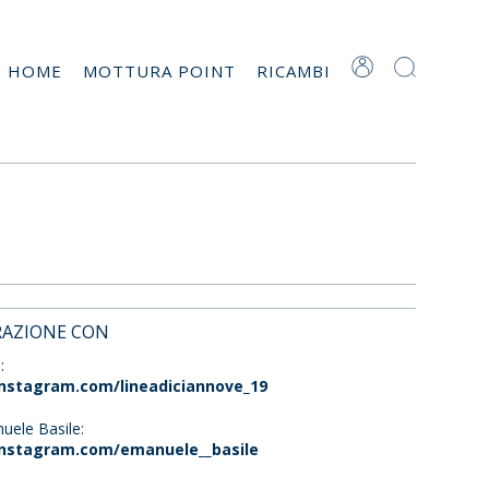
T HOME
MOTTURA POINT
RICAMBI
RAZIONE CON
:
nstagram.com/lineadiciannove_19
uele Basile:
instagram.com/emanuele__basile