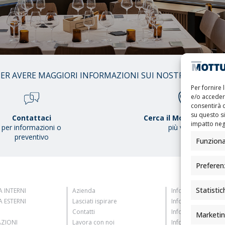
01
ER AVERE MAGGIORI INFORMAZIONI SUI NOSTRI PRODOT
/
38
Per fornire 
e/o accedere
consentirà 
su questo s
Contattaci
Cerca il Mottura Point
impatto nega
per informazioni o
più vicino
preventivo
Funziona
Preferen
Statistic
 INTERNI
Azienda
Informativa Clienti
 ESTERNI
Lasciati ispirare
Informativa Fornito
Contatti
Informativa Candid
Marketi
AZIONI
Lavora con noi
Informativa Contat