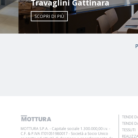
Travaglini Gattinara
SCOPRI DI PIÙ
P
TENDE DA
TENDE DA
MOTTURA S.P.A. - Capitale sociale 1.300.000,00 i.v. -
TESSUTI
C.F. & P.IVA IT01051980017 - Società a Socio Unico
REALIZZ