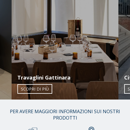
Travaglini Gattinara
Ci
SCOPRI DI PIÙ
S
01
PER AVERE MAGGIORI INFORMAZIONI SUI NOSTRI
/
PRODOTTI
38