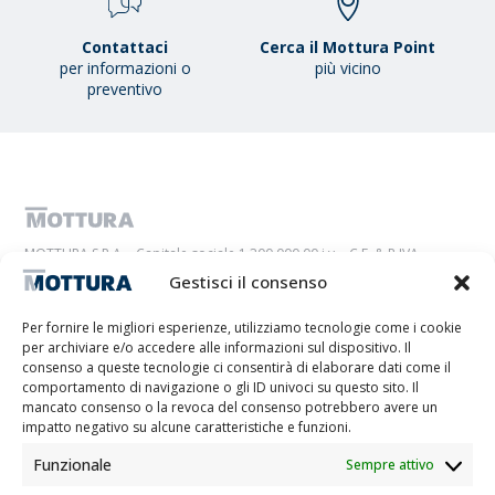
Contattaci
Cerca il Mottura Point
per informazioni o
più vicino
preventivo
MOTTURA S.P.A. - Capitale sociale 1.300.000,00 i.v. - C.F. & P.IVA
IT01051980017 - Società a Socio Unico soggetta ad attività di direzione
Gestisci il consenso
e coordinamento da parte di Tescofin Srl
Privacy Policy
Cookie Policy
Imprint
Disconoscimento
Whistleblowing
Per fornire le migliori esperienze, utilizziamo tecnologie come i cookie
per archiviare e/o accedere alle informazioni sul dispositivo. Il
Lithos S.r.l.
consenso a queste tecnologie ci consentirà di elaborare dati come il
comportamento di navigazione o gli ID univoci su questo sito. Il
mancato consenso o la revoca del consenso potrebbero avere un
Il progetto/l’intervento “Promuovere la transizione digitale del sistema imprenditoriale”
impatto negativo su alcune caratteristiche e funzioni.
Misura – VOUCHER DIGITALIZZAZIONE PMI è stato realizzato grazie al co-finanziamento
del POR FESR Piemonte 2021-2027 ASSE RSO1.2 Azione I.1ii.2 anno di conclusione 2024
Funzionale
Sempre attivo