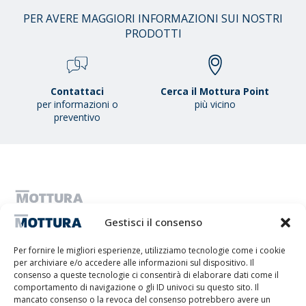
01
PER AVERE MAGGIORI INFORMAZIONI SUI NOSTRI
/
PRODOTTI
38
Contattaci
Cerca il Mottura Point
per informazioni o
più vicino
preventivo
MOTTURA S.P.A. - Capitale sociale 1.300.000,00 i.v. - C.F. & P.IVA
Gestisci il consenso
IT01051980017 - Società a Socio Unico soggetta ad attività di direzione
e coordinamento da parte di Tescofin Srl
Per fornire le migliori esperienze, utilizziamo tecnologie come i cookie
Privacy Policy
Cookie Policy
Imprint
Disconoscimento
per archiviare e/o accedere alle informazioni sul dispositivo. Il
Whistleblowing
consenso a queste tecnologie ci consentirà di elaborare dati come il
Lithos S.r.l.
comportamento di navigazione o gli ID univoci su questo sito. Il
mancato consenso o la revoca del consenso potrebbero avere un