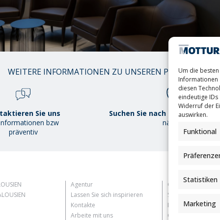
01
Um die besten 
WEITERE INFORMATIONEN ZU UNSEREN PRODUKTEN
/
Informationen 
38
diesen Technol
eindeutige IDs 
Widerruf der Ei
taktieren Sie uns
Suchen Sie nach demMottura P
auswirken.
 Informationen bzw
näher
Funktional
präventiv
Präferenze
Statistiken
LOUSIEN
Agentur
Customer Informat
LOUSIEN
Lassen Sie sich inspirieren
Supplier Informati
Marketing
Kontakte
Information for C
Arbeite mit uns
Contact Informati