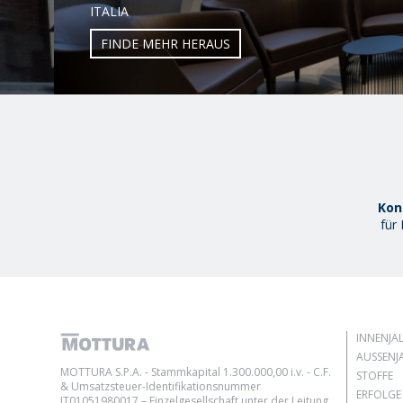
ITALIA
FINDE MEHR HERAUS
Kon
für
INNENJA
AUSSENJA
MOTTURA S.P.A. - Stammkapital 1.300.000,00 i.v. - C.F.
STOFFE
& Umsatzsteuer-Identifikationsnummer
ERFOLGE
IT01051980017 – Einzelgesellschaft unter der Leitung