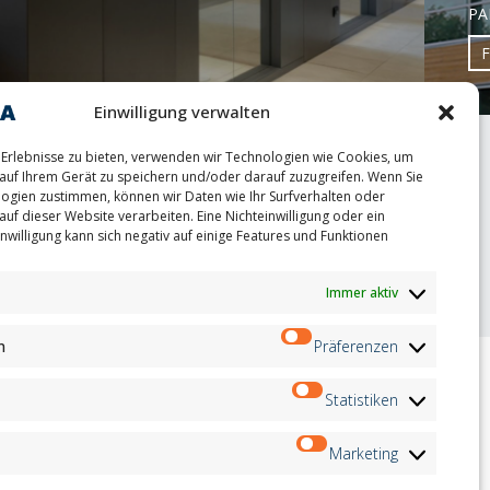
PA
Einwilligung verwalten
Erlebnisse zu bieten, verwenden wir Technologien wie Cookies, um
auf Ihrem Gerät zu speichern und/oder darauf zuzugreifen. Wenn Sie
ogien zustimmen, können wir Daten wie Ihr Surfverhalten oder
auf dieser Website verarbeiten. Eine Nichteinwilligung oder ein
nwilligung kann sich negativ auf einige Features und Funktionen
oint
Immer aktiv
n
Präferenzen
Statistiken
ion
Newsletter
on
Marketing
Anmeldung
andidates
on