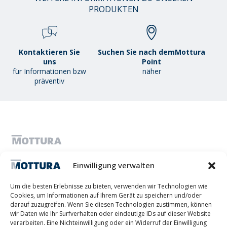
/
PRODUKTEN
38
Kontaktieren Sie
Suchen Sie nach demMottura
uns
Point
für Informationen bzw
näher
präventiv
MOTTURA S.P.A. - Stammkapital 1.300.000,00 i.v. - C.F. & Umsatzsteuer-
Einwilligung verwalten
Identifikationsnummer IT01051980017 – Einzelgesellschaft unter der
Leitung und Koordination von Tescofin Srl
Privacy Policy
Cookie Policy
Imprint
Disconoscimento
Um die besten Erlebnisse zu bieten, verwenden wir Technologien wie
Whistleblowing
Cookies, um Informationen auf Ihrem Gerät zu speichern und/oder
Lithos S.r.l.
darauf zuzugreifen. Wenn Sie diesen Technologien zustimmen, können
wir Daten wie Ihr Surfverhalten oder eindeutige IDs auf dieser Website
verarbeiten. Eine Nichteinwilligung oder ein Widerruf der Einwilligung