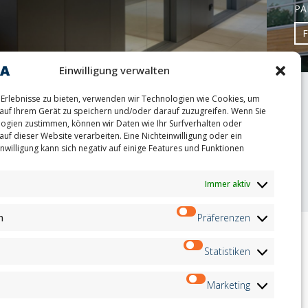
PA
Einwilligung verwalten
Erlebnisse zu bieten, verwenden wir Technologien wie Cookies, um
auf Ihrem Gerät zu speichern und/oder darauf zuzugreifen. Wenn Sie
ogien zustimmen, können wir Daten wie Ihr Surfverhalten oder
auf dieser Website verarbeiten. Eine Nichteinwilligung oder ein
nwilligung kann sich negativ auf einige Features und Funktionen
oint
Immer aktiv
n
Präferenzen
Statistiken
ion
Newsletter
on
Marketing
Anmeldung
andidates
on