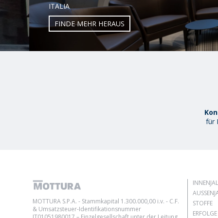
ITALIA
FINDE MEHR HERAUS
Kon
für
INNENJA
AUSSENJA
MOTTURA S.P.A. - Stammkapital 1.300.000,00 i.v. - C.F.
STOFFE
& Umsatzsteuer-Identifikationsnummer
ERFOLGE
IT01051980017 – Einzelgesellschaft unter der Leitung