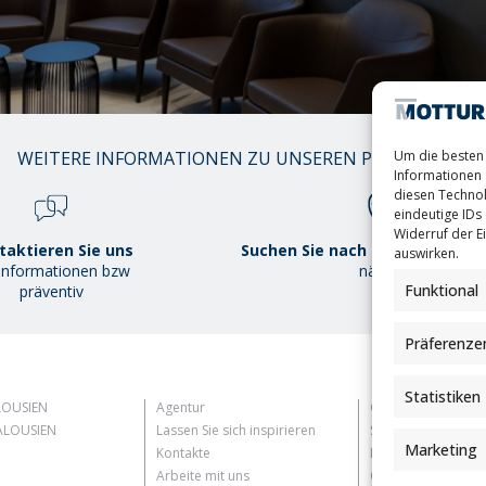
01
Um die besten 
WEITERE INFORMATIONEN ZU UNSEREN PRODUKTEN
/
Informationen 
38
diesen Technol
eindeutige IDs 
Widerruf der Ei
taktieren Sie uns
Suchen Sie nach demMottura P
auswirken.
 Informationen bzw
näher
Funktional
präventiv
Präferenze
Statistiken
LOUSIEN
Agentur
Customer Informat
LOUSIEN
Lassen Sie sich inspirieren
Supplier Informati
Marketing
Kontakte
Information for C
Arbeite mit uns
Contact Informati