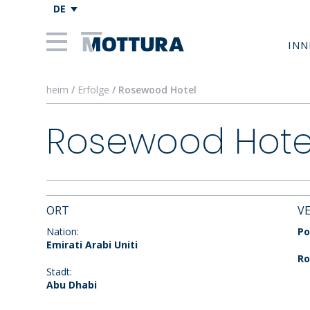
DE
INN
heim
/
Erfolge
/ Rosewood Hotel
Rosewood Hote
ORT
V
Nation:
Po
Emirati Arabi Uniti
Ro
Stadt:
Abu Dhabi