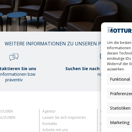
01
Um die besten 
WEITERE INFORMATIONEN ZU UNSEREN PRODUKTEN
/
Informationen 
38
diesen Technol
eindeutige IDs 
Widerruf der Ei
taktieren Sie uns
Suchen Sie nach demMottura P
auswirken.
 Informationen bzw
näher
Funktional
präventiv
Präferenze
Statistiken
LOUSIEN
Agentur
Customer Informat
LOUSIEN
Lassen Sie sich inspirieren
Supplier Informati
Marketing
Kontakte
Information for C
Arbeite mit uns
Contact Informati