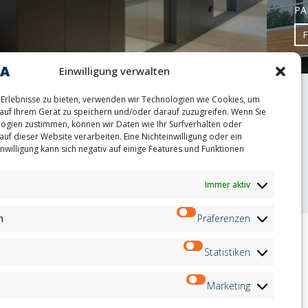
PA
Einwilligung verwalten
Erlebnisse zu bieten, verwenden wir Technologien wie Cookies, um
auf Ihrem Gerät zu speichern und/oder darauf zuzugreifen. Wenn Sie
ogien zustimmen, können wir Daten wie Ihr Surfverhalten oder
auf dieser Website verarbeiten. Eine Nichteinwilligung oder ein
nwilligung kann sich negativ auf einige Features und Funktionen
oint
Immer aktiv
n
Präferenzen
Statistiken
ion
Newsletter
on
Marketing
Anmeldung
andidates
on