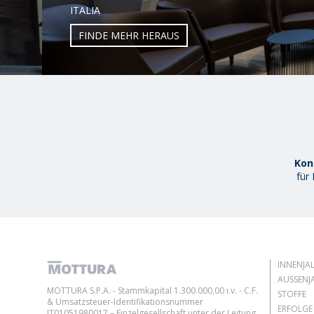
ITALIA
FINDE MEHR HERAUS
Kon
für
INNENJA
AUSSENJA
MOTTURA S.P.A. - Stammkapital 1.300.000,00 i.v. - C.F.
STOFFE
& Umsatzsteuer-Identifikationsnummer
ERFOLGE
IT01051980017 – Einzelgesellschaft unter der Leitung