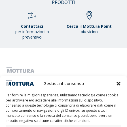
/
PRODOTTI
38
Contattaci
Cerca il Mottura Point
per informazioni o
più vicino
preventivo
MOTTURA S.P.A. - Capitale sociale 1.300.000,00 i.v. - C.F. & P.IVA
Gestisci il consenso
IT01051980017 - Società a Socio Unico soggetta ad attività di direzione
e coordinamento da parte di Tescofin Srl
Privacy Policy
Cookie Policy
Imprint
Disconoscimento
Per fornire le migliori esperienze, utilizziamo tecnologie come i cookie
Whistleblowing
per archiviare e/o accedere alle informazioni sul dispositivo. Il
Lithos S.r.l.
consenso a queste tecnologie ci consentirà di elaborare dati come il
comportamento di navigazione o gli ID univoci su questo sito. Il
mancato consenso o la revoca del consenso potrebbero avere un
impatto negativo su alcune caratteristiche e funzioni.
Il progetto/l’intervento “Promuovere la transizione digitale del sistema imprenditoriale”
Misura – VOUCHER DIGITALIZZAZIONE PMI è stato realizzato grazie al co-finanziamento