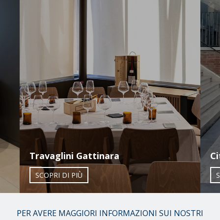
Travaglini Gattinara
Ci
SCOPRI DI PIÙ
S
01
PER AVERE MAGGIORI INFORMAZIONI SUI NOSTRI