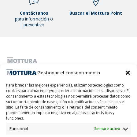
Contáctanos
Buscar el Mottura Point
para información o
preventivo
MOTTURA S.P.A. - Capital social 1.300.000,00 i.v. - C.F. & CIF
Gestionar el consentimiento
IT01051980017 - Sociedad unipersonal sujeta a la gestión y
coordinación de Tescofin Srl
Privacy Policy
Cookie Policy
Imprint
Disconoscimento
Para brindar las mejores experiencias, utilizamos tecnologías como
Whistleblowing
cookies para almacenar y/o acceder a información en su dispositivo. El
consentimiento a estas tecnologías nos permitirá procesar datos como
Lithos S.r.l.
su comportamiento de navegación o identificaciones únicas en este
sitio. La falta de consentimiento o la retirada del consentimiento
pueden tener un impacto negativo en algunas características y
El proyecto/intervención "Promoción de la transición digital del sistema empresarial"
funciones.
Medida - BONO DE DIGITALIZACIÓN PYME fue creado gracias a la cofinanciación del POR
FESR Piamonte 2021-2027 AXIS RSO1.2 Acción I.1ii.2 año de finalización 2024
Funcional
Siempre activo