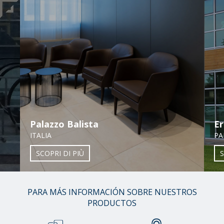
Palazzo Balista
Er
ITALIA
PA
SCOPRI DI PIÙ
S
01
PARA MÁS INFORMACIÓN SOBRE NUESTROS
/
PRODUCTOS
38