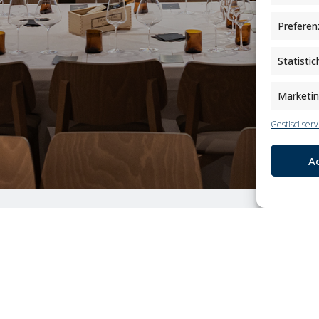
Preferen
Statistic
Marketi
Gestisci serv
A
ER AVERE MAGGIORI INFORMAZIONI SUI NOSTRI PRODOT
01
/
38
Contattaci
Cerca il Mottura Point
per informazioni o
più vicino
preventivo