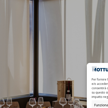
Per fornire 
e/o accedere
consentirà 
su questo s
impatto nega
Funziona