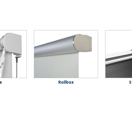
e
Rollbox
S