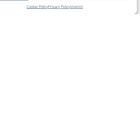
Cookie Policy
Privacy Policy
Imprint
Newsletter
ri
Iscriviti
ati
ti
ati
tter
Seguici su: