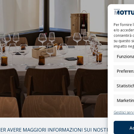
Per fornire 
e/o accedere
consentirà 
su questo s
impatto nega
Funziona
Preferen
Statistic
Marketi
Gestisci serv
A
ER AVERE MAGGIORI INFORMAZIONI SUI NOSTRI PRODOT
01