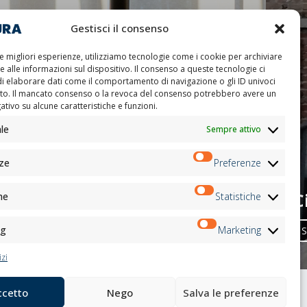
Gestisci il consenso
le migliori esperienze, utilizziamo tecnologie come i cookie per archiviare
 alle informazioni sul dispositivo. Il consenso a queste tecnologie ci
di elaborare dati come il comportamento di navigazione o gli ID univoci
ito. Il mancato consenso o la revoca del consenso potrebbero avere un
tivo su alcune caratteristiche e funzioni.
le
Sempre attivo
ze
Preferenze
C
he
Statistiche
ng
Marketing
S
izi
ccetto
Nego
Salva le preferenze
TI