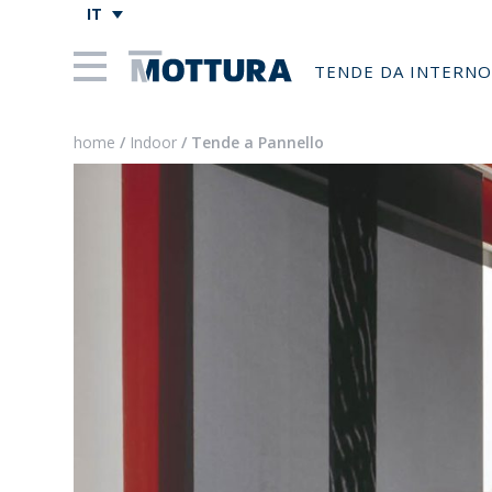
IT
TENDE DA INTERNO
home
/
Indoor
/ Tende a Pannello