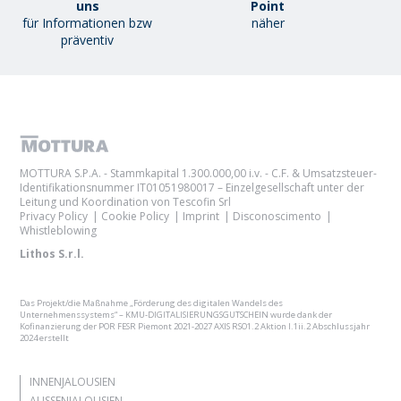
uns
Point
für Informationen bzw
näher
präventiv
MOTTURA S.P.A. - Stammkapital 1.300.000,00 i.v. - C.F. & Umsatzsteuer-
Identifikationsnummer IT01051980017 – Einzelgesellschaft unter der
Leitung und Koordination von Tescofin Srl
Privacy Policy
Cookie Policy
Imprint
Disconoscimento
Whistleblowing
Lithos S.r.l.
Das Projekt/die Maßnahme „Förderung des digitalen Wandels des
Unternehmenssystems“ – KMU-DIGITALISIERUNGSGUTSCHEIN wurde dank der
Kofinanzierung der POR FESR Piemont 2021-2027 AXIS RSO1.2 Aktion I.1ii.2 Abschlussjahr
2024 erstellt
INNENJALOUSIEN
AUSSENJALOUSIEN