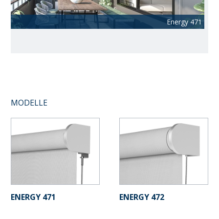
Energy 473
Energy 471
MODELLE
ENERGY 471
ENERGY 472