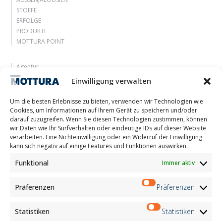
STOFFE
ERFOLGE
PRODUKTE
MOTTURA POINT
Agentur
Lassen Sie sich inspirieren
Einwilligung verwalten
Kontakte
Arbeite mit uns
Um die besten Erlebnisse zu bieten, verwenden wir Technologien wie
Reservierter Bereich
Cookies, um Informationen auf Ihrem Gerät zu speichern und/oder
Zertifizierungen
darauf zuzugreifen. Wenn Sie diesen Technologien zustimmen, können
wir Daten wie Ihr Surfverhalten oder eindeutige IDs auf dieser Website
M2Net
verarbeiten. Eine Nichteinwilligung oder ein Widerruf der Einwilligung
Child Safety
kann sich negativ auf einige Features und Funktionen auswirken.
Funktional
Immer aktiv
Customer Information
Supplier Information
Information for Candidates
Präferenzen
Präferenzen
Contact Information
Register Information
Statistiken
Statistiken
Newsletter Information