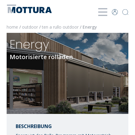
home
/
outdoor
/
ten a rullo outdoor
/ Energy
Energy
Motorisierte rolläden
BESCHREIBUNG