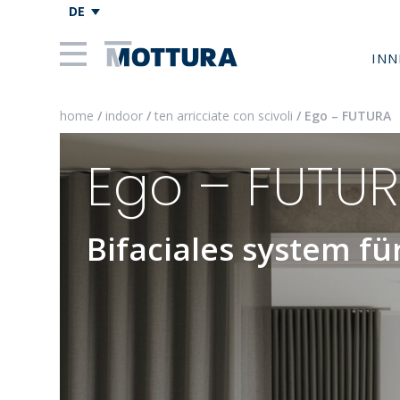
DE
INN
home
/
indoor
/
ten arricciate con scivoli
/ Ego – FUTURA
Ego – FUTU
Bifaciales system fü