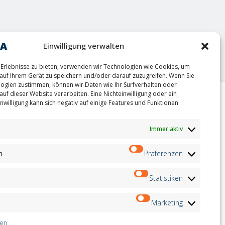
oint
Einwilligung verwalten
Erlebnisse zu bieten, verwenden wir Technologien wie Cookies, um
auf Ihrem Gerät zu speichern und/oder darauf zuzugreifen. Wenn Sie
ogien zustimmen, können wir Daten wie Ihr Surfverhalten oder
auf dieser Website verarbeiten. Eine Nichteinwilligung oder ein
nwilligung kann sich negativ auf einige Features und Funktionen
ion
Newsletter
on
Immer aktiv
Anmeldung
andidates
on
n
Präferenzen
on
ation
Folge uns auf:
Statistiken
Marketing
ten