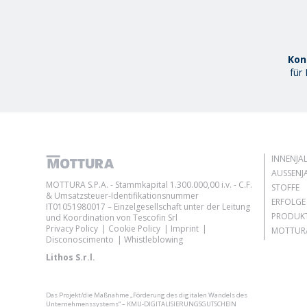
Kon
für
INNENJA
AUSSENJA
MOTTURA S.P.A. - Stammkapital 1.300.000,00 i.v. - C.F.
STOFFE
& Umsatzsteuer-Identifikationsnummer
ERFOLGE
IT01051980017 – Einzelgesellschaft unter der Leitung
PRODUK
und Koordination von Tescofin Srl
Privacy Policy
Cookie Policy
Imprint
MOTTURA
Disconoscimento
Whistleblowing
Lithos S.r.l.
Das Projekt/die Maßnahme „Förderung des digitalen Wandels des
Unternehmenssystems“ – KMU-DIGITALISIERUNGSGUTSCHEIN