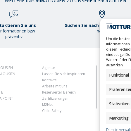
WEITERE INFORMATIONEN ZU UNSEREN PRODUKTEN
taktieren Sie uns
Suchen Sie nach demMottura P
 Informationen bzw
näher
präventiv
Um die besten 
Informationen 
diesen Technol
eindeutige IDs 
Widerruf der Ei
auswirken.
LOUSIEN
Agentur
Customer Informat
LOUSIEN
Lassen Sie sich inspirieren
Supplier Informati
Funktional
Kontakte
Information for C
Arbeite mit uns
Contact Informati
Präferenze
TE
Reservierter Bereich
Register Informati
 POINT
Zertifizierungen
Newsletter Inform
Statistiken
M2Net
Events Information
Child Safety
Marketing
Dienste verwal