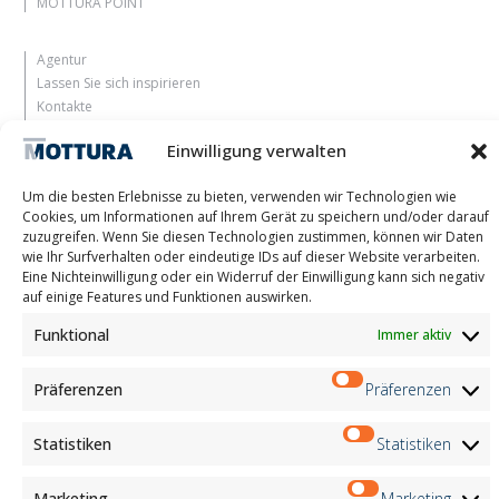
MOTTURA POINT
Agentur
Lassen Sie sich inspirieren
Kontakte
Arbeite mit uns
Einwilligung verwalten
Reservierter Bereich
Zertifizierungen
Um die besten Erlebnisse zu bieten, verwenden wir Technologien wie
M2Net
Cookies, um Informationen auf Ihrem Gerät zu speichern und/oder darauf
Child Safety
zuzugreifen. Wenn Sie diesen Technologien zustimmen, können wir Daten
wie Ihr Surfverhalten oder eindeutige IDs auf dieser Website verarbeiten.
Eine Nichteinwilligung oder ein Widerruf der Einwilligung kann sich negativ
Customer Information
auf einige Features und Funktionen auswirken.
Supplier Information
Information for Candidates
Funktional
Immer aktiv
Contact Information
Register Information
Präferenzen
Präferenzen
Newsletter Information
Events Information
Statistiken
Statistiken
Marketing
Marketing