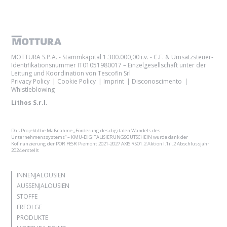
MOTTURA S.P.A. - Stammkapital 1.300.000,00 i.v. - C.F. & Umsatzsteuer-
Identifikationsnummer IT01051980017 – Einzelgesellschaft unter der
Leitung und Koordination von Tescofin Srl
Privacy Policy
Cookie Policy
Imprint
Disconoscimento
Whistleblowing
Lithos S.r.l.
Das Projekt/die Maßnahme „Förderung des digitalen Wandels des
Unternehmenssystems“ – KMU-DIGITALISIERUNGSGUTSCHEIN wurde dank der
Kofinanzierung der POR FESR Piemont 2021-2027 AXIS RSO1.2 Aktion I.1ii.2 Abschlussjahr
2024 erstellt
INNENJALOUSIEN
AUSSENJALOUSIEN
STOFFE
ERFOLGE
PRODUKTE