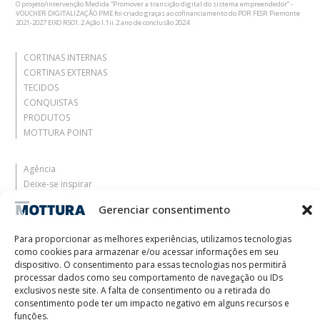
O projeto/intervenção Medida “Promover a transição digital do sistema empreendedor” -
VOUCHER DIGITALIZAÇÃO PME foi criado graças ao cofinanciamento do POR FESR Piemonte
2021-2027 EIXO RSO1.2 Ação I.1ii.2 ano de conclusão 2024
CORTINAS INTERNAS
CORTINAS EXTERNAS
TECIDOS
CONQUISTAS
PRODUTOS
MOTTURA POINT
Agência
Deixe-se inspirar
Contatos
Gerenciar consentimento
Trabalhe Conosco
Área Reservada
Para proporcionar as melhores experiências, utilizamos tecnologias
Certificações
como cookies para armazenar e/ou acessar informações em seu
M2Net
dispositivo. O consentimento para essas tecnologias nos permitirá
Child Safety
processar dados como seu comportamento de navegação ou IDs
exclusivos neste site. A falta de consentimento ou a retirada do
consentimento pode ter um impacto negativo em alguns recursos e
Customer Information
funções.