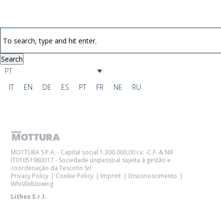
Search
PT
IT
EN
DE
ES
PT
FR
NE
RU
MOTTURA S.P.A. - Capital social 1.300.000,00 i.v. -C.F. & NIF
IT01051980017 - Sociedade unipessoal sujeita à gestão e
coordenação da Tescofin Srl
Privacy Policy
Cookie Policy
Imprint
Disconoscimento
Whistleblowing
Lithos S.r.l.