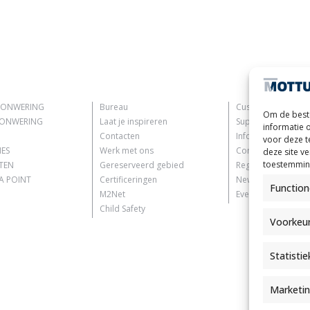
ZONWERING
Bureau
Customer Informat
Om de beste
ZONWERING
Laat je inspireren
Supplier Informati
informatie 
Contacten
Information for C
voor deze t
IES
Werk met ons
Contact Informati
deze site v
toestemming
TEN
Gereserveerd gebied
Register Informati
 POINT
Certificeringen
Newsletter Inform
Function
M2Net
Events Information
Child Safety
Voorkeu
Statisti
Marketi