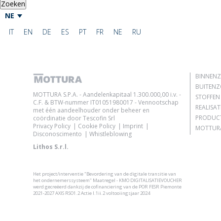
Zoeken
NE
IT
EN
DE
ES
PT
FR
NE
RU
BINNEN
BUITEN
MOTTURA S.P.A. - Aandelenkapitaal 1.300.000,00 i.v. -
STOFFEN
C.F. & BTW-nummer IT01051980017 - Vennootschap
REALISAT
met één aandeelhouder onder beheer en
PRODUC
coördinatie door Tescofin Srl
Privacy Policy
Cookie Policy
Imprint
MOTTURA
Disconoscimento
Whistleblowing
Lithos S.r.l.
Het project/interventie "Bevordering van de digitale transitie van
het ondernemerssysteem" Maatregel - KMO DIGITALISATIEVOUCHER
werd gecreëerd dankzij de cofinanciering van de POR FESR Piemonte
2021-2027 AXIS RSO1.2 Actie I.1ii.2 voltooiingsjaar 2024