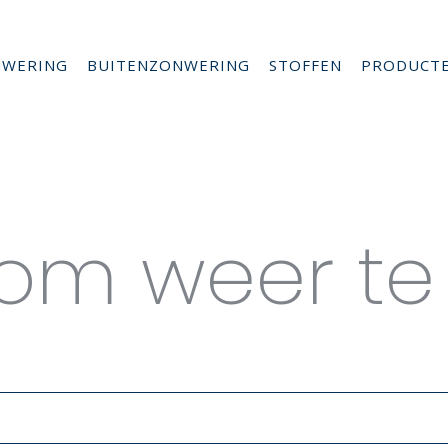
NWERING
BUITENZONWERING
STOFFEN
PRODUCT
es for Mo
s om weer te