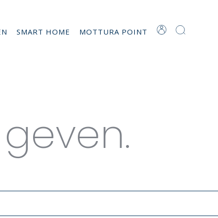
EN
SMART HOME
MOTTURA POINT
tor
 geven.