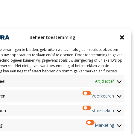
Beheer toestemming
ion
Nieuwsbrief
 ervaringen te bieden, gebruiken we technologieën zoals cookies om
on
op uw apparaat op te slaan en/of te openen. Door toestemming te geven
Aanmelden
andidates
echnologieën kunnen wij gegevens zoals uw surfgedrag of unieke ID's op
on
erwerken. Het niet geven van toestemming of het intrekken van de
 kan een negatief effect hebben op sommige kenmerken en functies.
on
ation
Volg ons op:
eel
Altijd actief
ren
Voorkeuren
eken
Statistieken
ng
Marketing