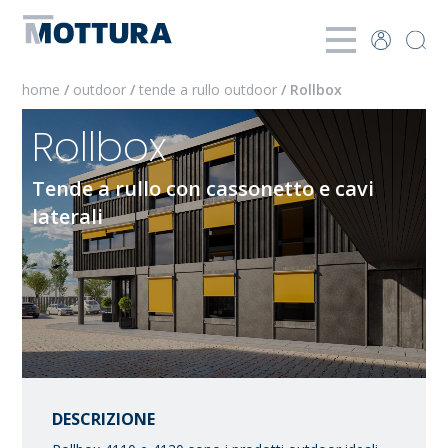
home
/
outdoor
/
tende a rullo outdoor
/ Rollbox
Rollbox
Tende a rullo con cassonetto e cavi
laterali
DESCRIZIONE