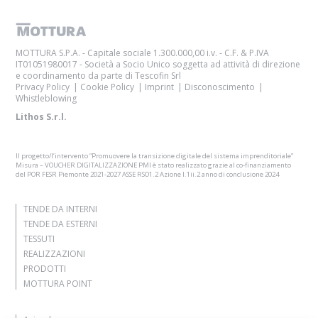
MOTTURA S.P.A. - Capitale sociale 1.300.000,00 i.v. - C.F. & P.IVA
IT01051980017 - Società a Socio Unico soggetta ad attività di direzione
e coordinamento da parte di Tescofin Srl
Privacy Policy
Cookie Policy
Imprint
Disconoscimento
Whistleblowing
Lithos S.r.l.
Il progetto/l’intervento “Promuovere la transizione digitale del sistema imprenditoriale”
Misura – VOUCHER DIGITALIZZAZIONE PMI è stato realizzato grazie al co-finanziamento
del POR FESR Piemonte 2021-2027 ASSE RSO1.2 Azione I.1ii.2 anno di conclusione 2024
TENDE DA INTERNI
TENDE DA ESTERNI
TESSUTI
REALIZZAZIONI
PRODOTTI
MOTTURA POINT