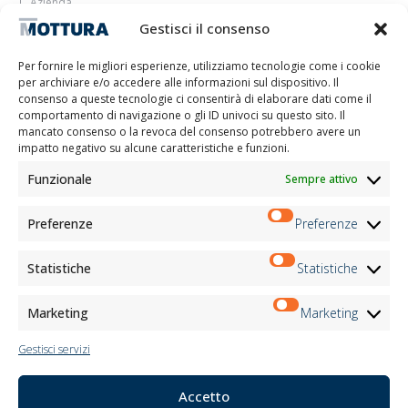
Azienda
Lasciati ispirare
Gestisci il consenso
Contatti
Lavora con noi
Per fornire le migliori esperienze, utilizziamo tecnologie come i cookie
Area Riservata
per archiviare e/o accedere alle informazioni sul dispositivo. Il
Certificazioni
consenso a queste tecnologie ci consentirà di elaborare dati come il
comportamento di navigazione o gli ID univoci su questo sito. Il
M2Net
mancato consenso o la revoca del consenso potrebbero avere un
Child Safety
impatto negativo su alcune caratteristiche e funzioni.
Funzionale
Sempre attivo
Informativa Clienti
Informativa Fornitori
Informativa Candidati
Preferenze
Preferenze
Informativa Contatti
Informativa Registrati
Statistiche
Statistiche
Informativa Newsletter
Informativa Eventi
Marketing
Marketing
Gestisci servizi
Newsletter
Accetto
Iscriviti