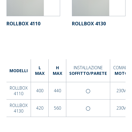
ROLLBOX 4110
ROLLBOX 4130
L
H
INSTALLAZIONE
COMAND
MODELLI
MAX
MAX
SOFFITTO/PARETE
MOTOR
ROLLBOX
400
440
◯
230VAC
4110
ROLLBOX
420
560
◯
230VAC
4130