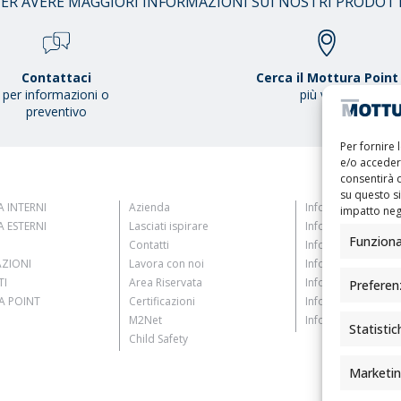
ER AVERE MAGGIORI INFORMAZIONI SUI NOSTRI PRODOT
Contattaci
Cerca il Mottura Point
per informazioni o
più vicino
preventivo
Per fornire 
e/o accedere
consentirà 
su questo s
 INTERNI
Azienda
Informativa Clienti
impatto nega
 ESTERNI
Lasciati ispirare
Informativa Fornito
Funziona
Contatti
Informativa Candid
AZIONI
Lavora con noi
Informativa Contat
TI
Area Riservata
Informativa Registr
Preferen
 POINT
Certificazioni
Informativa Newsle
M2Net
Informativa Eventi
Statistic
Child Safety
Marketi