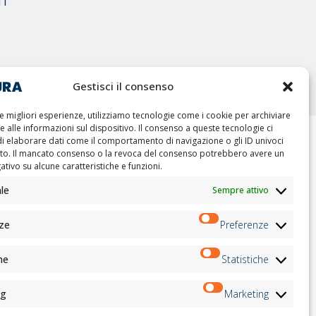
TI
Gestisci il consenso
le migliori esperienze, utilizziamo tecnologie come i cookie per archiviare
 alle informazioni sul dispositivo. Il consenso a queste tecnologie ci
di elaborare dati come il comportamento di navigazione o gli ID univoci
ito. Il mancato consenso o la revoca del consenso potrebbero avere un
Newsletter
tivo su alcune caratteristiche e funzioni.
ri
le
Sempre attivo
Iscriviti
ati
ti
ati
ze
Preferenze
tter
Seguici su:
he
Statistiche
ng
Marketing