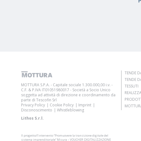
P
TENDE DA
TENDE DA
MOTTURA S.P.A. - Capitale sociale 1.300.000,00 i.v. -
TESSUTI
C.F. & P.IVA IT01051980017 - Società a Socio Unico
REALIZZ
soggetta ad attività di direzione e coordinamento da
PRODOT
parte di Tescofin Srl
Privacy Policy
Cookie Policy
Imprint
MOTTURA
Disconoscimento
Whistleblowing
Lithos S.r.l.
Il progetto/l’intervento “Promuovere la transizione digitale del
sistema imprenditoriale” Misura – VOUCHER DIGITALIZZAZIONE