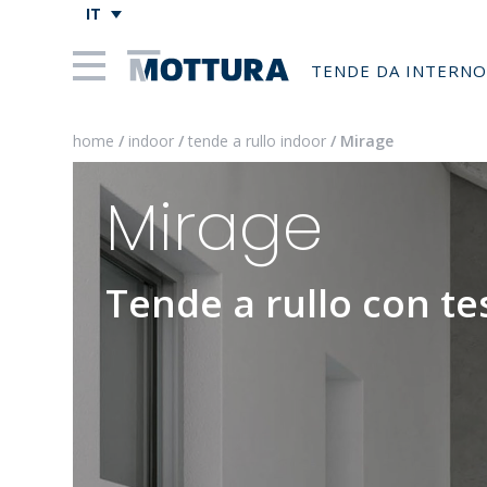
IT
TENDE DA INTERNO
home
/
indoor
/
tende a rullo indoor
/ Mirage
Mirage
Tende a rullo con te