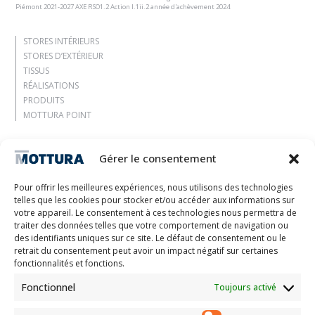
Piémont 2021-2027 AXE RSO1.2 Action I.1ii.2 année d'achèvement 2024
STORES INTÉRIEURS
STORES D’EXTÉRIEUR
TISSUS
RÉALISATIONS
PRODUITS
MOTTURA POINT
Entreprise
Gérer le consentement
Laissez-vous inspirer
Contacts
Pour offrir les meilleures expériences, nous utilisons des technologies
Travaille avec nous
telles que les cookies pour stocker et/ou accéder aux informations sur
Zone réservée
votre appareil. Le consentement à ces technologies nous permettra de
Certifications
traiter des données telles que votre comportement de navigation ou
des identifiants uniques sur ce site. Le défaut de consentement ou le
M2Net
retrait du consentement peut avoir un impact négatif sur certaines
Child Safety
fonctionnalités et fonctions.
Fonctionnel
Toujours activé
Customer Information
Supplier Information