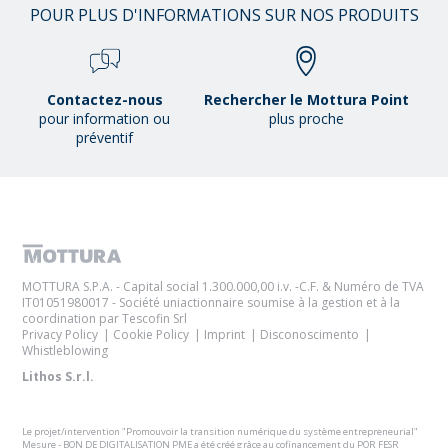
POUR PLUS D'INFORMATIONS SUR NOS PRODUITS
Contactez-nous
Rechercher le Mottura Point
pour information ou
plus proche
préventif
MOTTURA S.P.A. - Capital social 1.300.000,00 i.v. -C.F. & Numéro de TVA
IT01051980017 - Société uniactionnaire soumise à la gestion et à la
coordination par Tescofin Srl
Privacy Policy
Cookie Policy
Imprint
Disconoscimento
Whistleblowing
Lithos S.r.l.
Le projet/intervention "Promouvoir la transition numérique du système entrepreneurial"
Mesure - BON DE DIGITALISATION PME a été créé grâce au cofinancement du POR FESR