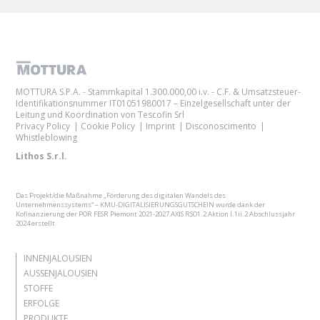
MOTTURA S.P.A. - Stammkapital 1.300.000,00 i.v. - C.F. & Umsatzsteuer-
Identifikationsnummer IT01051980017 – Einzelgesellschaft unter der
Leitung und Koordination von Tescofin Srl
Privacy Policy
Cookie Policy
Imprint
Disconoscimento
Whistleblowing
Lithos S.r.l.
Das Projekt/die Maßnahme „Förderung des digitalen Wandels des
Unternehmenssystems“ – KMU-DIGITALISIERUNGSGUTSCHEIN wurde dank der
Kofinanzierung der POR FESR Piemont 2021-2027 AXIS RSO1.2 Aktion I.1ii.2 Abschlussjahr
2024 erstellt
INNENJALOUSIEN
AUSSENJALOUSIEN
STOFFE
ERFOLGE
PRODUKTE