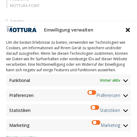
MOTTURA POINT
Agentur
Lassen Sie sich inspirieren
Einwilligung verwalten
Kontakte
Arbeite mit uns
Um die besten Erlebnisse zu bieten, verwenden wir Technologien wie
Reservierter Bereich
Cookies, um Informationen auf Ihrem Gerät zu speichern und/oder
Zertifizierungen
darauf zuzugreifen. Wenn Sie diesen Technologien zustimmen, können
wir Daten wie Ihr Surfverhalten oder eindeutige IDs auf dieser Website
M2Net
verarbeiten. Eine Nichteinwilligung oder ein Widerruf der Einwilligung
Child Safety
kann sich negativ auf einige Features und Funktionen auswirken.
Funktional
Immer aktiv
Customer Information
Supplier Information
Information for Candidates
Präferenzen
Präferenzen
Contact Information
Register Information
Statistiken
Statistiken
Newsletter Information
Events Information
Marketing
Marketing