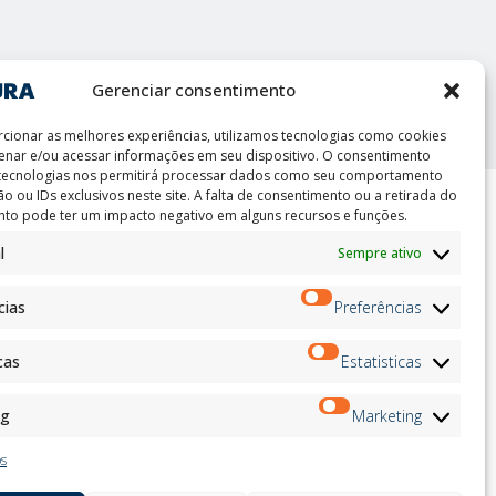
int
Gerenciar consentimento
cionar as melhores experiências, utilizamos tecnologias como cookies
nar e/ou acessar informações em seu dispositivo. O consentimento
 tecnologias nos permitirá processar dados como seu comportamento
o ou IDs exclusivos neste site. A falta de consentimento ou a retirada do
to pode ter um impacto negativo em alguns recursos e funções.
ion
Boletim de Notícias
l
Sempre ativo
on
Inscrever-
andidates
se
cias
Preferências
on
on
ation
cas
Estatisticas
Siga-nos no:
ng
Marketing
os