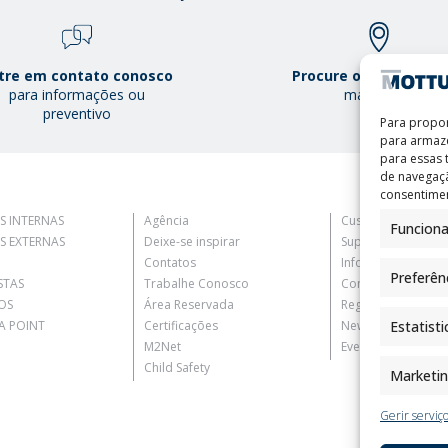
tre em contato conosco
Procure o Mottura Po
para informações ou
mais perto
preventivo
Para propor
para armaze
para essas
de navegaçã
consentimen
S INTERNAS
Agência
Customer Informat
Funciona
S EXTERNAS
Deixe-se inspirar
Supplier Informati
Contatos
Information for C
Preferên
STAS
Trabalhe Conosco
Contact Informati
OS
Área Reservada
Register Informati
 POINT
Certificações
Newsletter Inform
Estatisti
M2Net
Events Information
Child Safety
Marketi
Gerir serviç