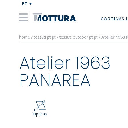
PT
CORTINAS 
home
/
tessuti pt pt
/
tessuti outdoor pt pt
/ Atelier 1963
Atelier 1963
PANAREA
Opacas