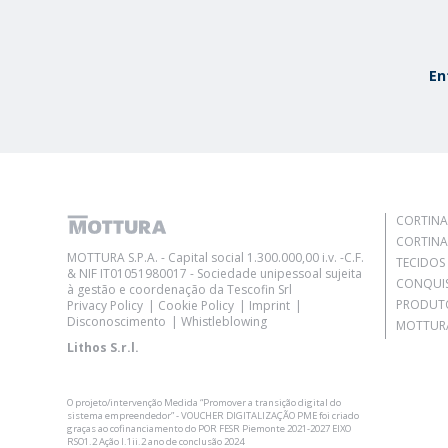
En
CORTINA
CORTINA
MOTTURA S.P.A. - Capital social 1.300.000,00 i.v. -C.F.
TECIDOS
& NIF IT01051980017 - Sociedade unipessoal sujeita
CONQUI
à gestão e coordenação da Tescofin Srl
PRODUT
Privacy Policy
Cookie Policy
Imprint
Disconoscimento
Whistleblowing
MOTTURA
Lithos S.r.l.
O projeto/intervenção Medida “Promover a transição digital do
sistema empreendedor” - VOUCHER DIGITALIZAÇÃO PME foi criado
graças ao cofinanciamento do POR FESR Piemonte 2021-2027 EIXO
RSO1.2 Ação I.1ii.2 ano de conclusão 2024