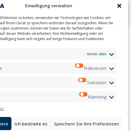
oint
Einwilligung verwalten
Erlebnisse zu bieten, verwenden wir Technologien wie Cookies, um
auf Ihrem Gerät zu speichern und/oder darauf zuzugreifen. Wenn Sie
ogien zustimmen, können wir Daten wie Ihr Surfverhalten oder
auf dieser Website verarbeiten. Eine Nichteinwilligung oder ein
nwilligung kann sich negativ auf einige Features und Funktionen
ion
Newsletter
on
Immer aktiv
Anmeldung
andidates
on
n
Präferenzen
on
ation
Folge uns auf:
Statistiken
Marketing
ten
iere
Ich bestreite es
Speichern Sie Ihre Präferenzen