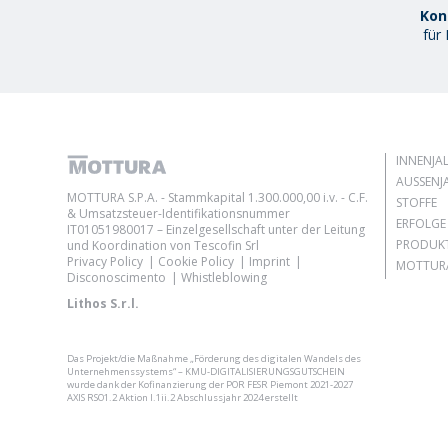
Kon
für
INNENJA
AUSSENJA
MOTTURA S.P.A. - Stammkapital 1.300.000,00 i.v. - C.F.
STOFFE
& Umsatzsteuer-Identifikationsnummer
ERFOLGE
IT01051980017 – Einzelgesellschaft unter der Leitung
PRODUK
und Koordination von Tescofin Srl
Privacy Policy
Cookie Policy
Imprint
MOTTURA
Disconoscimento
Whistleblowing
Lithos S.r.l.
Das Projekt/die Maßnahme „Förderung des digitalen Wandels des
Unternehmenssystems“ – KMU-DIGITALISIERUNGSGUTSCHEIN
wurde dank der Kofinanzierung der POR FESR Piemont 2021-2027
AXIS RSO1.2 Aktion I.1ii.2 Abschlussjahr 2024 erstellt