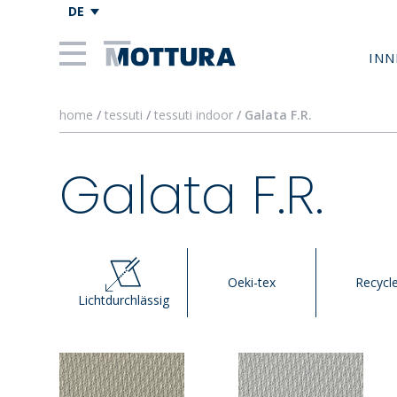
DE
INN
home
/
tessuti
/
tessuti indoor
/ Galata F.R.
Galata F.R.
Oeki-tex
Recycl
Lichtdurchlässig