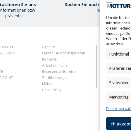
taktieren Sie uns
Suchen Sie nach demMottura P
 Informationen bzw
näher
präventiv
Um die besten 
Informationen 
diesen Technol
eindeutige IDs 
Widerruf der Ei
auswirken.
LOUSIEN
Agentur
Customer Informat
LOUSIEN
Lassen Sie sich inspirieren
Supplier Informati
Funktional
Kontakte
Information for C
Arbeite mit uns
Contact Informati
Präferenze
TE
Reservierter Bereich
Register Informati
 POINT
Zertifizierungen
Newsletter Inform
Statistiken
M2Net
Events Information
Child Safety
Marketing
Dienste verwal
Ich akzept