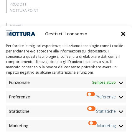
PRODOTTI
MOTTURA POINT
Azienda
Lasciati ispirare
Gestisci il consenso
Contatti
Lavora con noi
Per fornire le migliori esperienze, utilizziamo tecnologie come i cookie
Area Riservata
per archiviare e/o accedere alle informazioni sul dispositivo. Il
Certificazioni
consenso a queste tecnologie ci consentirà di elaborare dati come il
comportamento di navigazione o gli ID univoci su questo sito. Il
M2Net
mancato consenso o la revoca del consenso potrebbero avere un
Child Safety
impatto negativo su alcune caratteristiche e funzioni.
Funzionale
Sempre attivo
Informativa Clienti
Informativa Fornitori
Informativa Candidati
Preferenze
Preferenze
Informativa Contatti
Informativa Registrati
Statistiche
Statistiche
Informativa Newsletter
Informativa Eventi
Marketing
Marketing