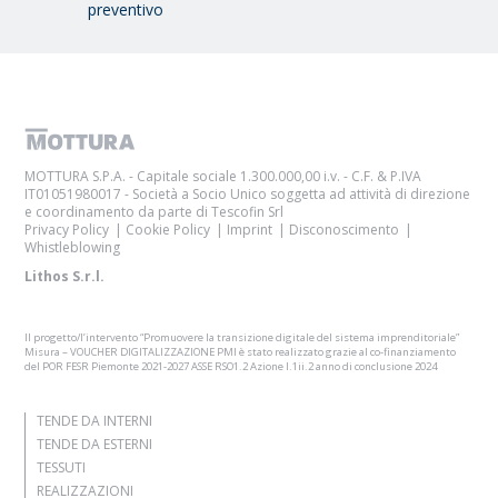
preventivo
MOTTURA S.P.A. - Capitale sociale 1.300.000,00 i.v. - C.F. & P.IVA
IT01051980017 - Società a Socio Unico soggetta ad attività di direzione
e coordinamento da parte di Tescofin Srl
Privacy Policy
Cookie Policy
Imprint
Disconoscimento
Whistleblowing
Lithos S.r.l.
Il progetto/l’intervento “Promuovere la transizione digitale del sistema imprenditoriale”
Misura – VOUCHER DIGITALIZZAZIONE PMI è stato realizzato grazie al co-finanziamento
del POR FESR Piemonte 2021-2027 ASSE RSO1.2 Azione I.1ii.2 anno di conclusione 2024
TENDE DA INTERNI
TENDE DA ESTERNI
TESSUTI
REALIZZAZIONI