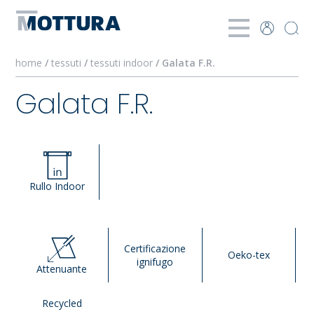
home
/
tessuti
/
tessuti indoor
/ Galata F.R.
Galata F.R.
Rullo Indoor
Certificazione
Oeko-tex
ignifugo
Attenuante
Recycled