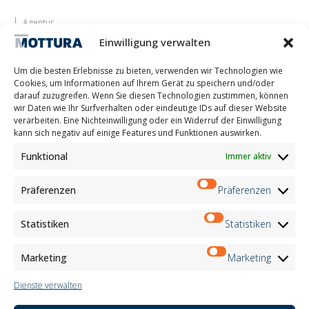
Agentur
Lassen Sie sich inspirieren
Einwilligung verwalten
Kontakte
Arbeite mit uns
Um die besten Erlebnisse zu bieten, verwenden wir Technologien wie
Reservierter Bereich
Cookies, um Informationen auf Ihrem Gerät zu speichern und/oder
Zertifizierungen
darauf zuzugreifen. Wenn Sie diesen Technologien zustimmen, können
wir Daten wie Ihr Surfverhalten oder eindeutige IDs auf dieser Website
M2Net
verarbeiten. Eine Nichteinwilligung oder ein Widerruf der Einwilligung
Child Safety
kann sich negativ auf einige Features und Funktionen auswirken.
Funktional
Immer aktiv
Customer Information
Supplier Information
Information for Candidates
Präferenzen
Präferenzen
Contact Information
Register Information
Statistiken
Statistiken
Newsletter Information
Events Information
Marketing
Marketing
Dienste verwalten
Newsletter