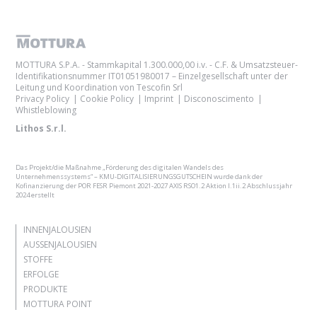
MOTTURA S.P.A. - Stammkapital 1.300.000,00 i.v. - C.F. & Umsatzsteuer-
Identifikationsnummer IT01051980017 – Einzelgesellschaft unter der
Leitung und Koordination von Tescofin Srl
Privacy Policy
Cookie Policy
Imprint
Disconoscimento
Whistleblowing
Lithos S.r.l.
Das Projekt/die Maßnahme „Förderung des digitalen Wandels des
Unternehmenssystems“ – KMU-DIGITALISIERUNGSGUTSCHEIN wurde dank der
Kofinanzierung der POR FESR Piemont 2021-2027 AXIS RSO1.2 Aktion I.1ii.2 Abschlussjahr
2024 erstellt
INNENJALOUSIEN
AUSSENJALOUSIEN
STOFFE
ERFOLGE
PRODUKTE
MOTTURA POINT